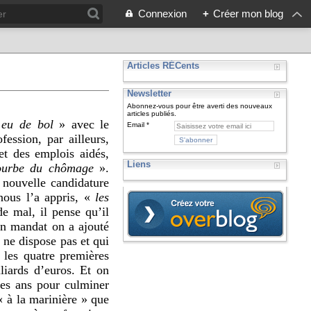
Connexion
+
Créer mon blog
Articles RÉCents
Newsletter
Abonnez-vous pour être averti des nouveaux
articles publiés.
 eu de bol
» avec le
Email
ession, par ailleurs,
et des emplois aidés,
Liens
courbe du chômage
».
 nouvelle candidature
nous l’a appris, «
les
 mal, il pense qu’il
on mandat on a ajouté
 ne dispose pas et qui
, les quatre premières
iards d’euros. Et on
les ans pour culminer
« à la marinière » que