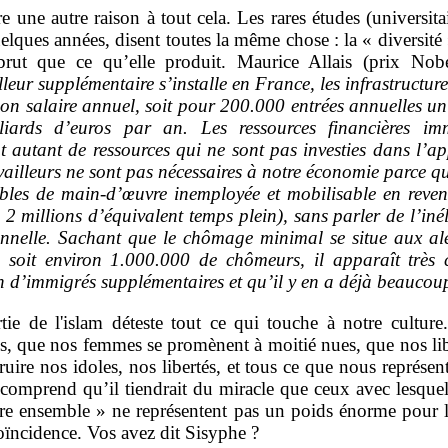
tre une autre raison à tout cela. Les rares études (universit
elques années, disent toutes la même chose : la « diversi
brut que ce qu’elle produit.
Maurice Allais (prix Nobe
leur supplémentaire s’installe en France, les infrastructur
on salaire annuel, soit pour 200.000 entrées annuelles un 
ards d’euros par an. Les ressources financières imm
nt autant de ressources qui ne sont pas investies dans l’a
availleurs ne sont pas nécessaires à notre économie parce 
ables de main-d’œuvre inemployée et mobilisable en reve
 2 millions d’équivalent temps plein), sans parler de l’in
ionnelle. Sachant que le chômage minimal se situe aux a
, soit environ 1.000.000 de chômeurs, il apparaît très
 d’immigrés supplémentaires et qu’il y en a déjà beaucou
tie de l'islam déteste tout ce qui touche à notre culture
 que nos femmes se promènent à moitié nues, que nos libe
truire nos idoles, nos libertés, et tous ce que nous représe
comprend qu’il tiendrait du miracle que ceux avec lesquels
re ensemble » ne représentent pas un poids énorme pour 
oïncidence. Vos avez dit Sisyphe ?