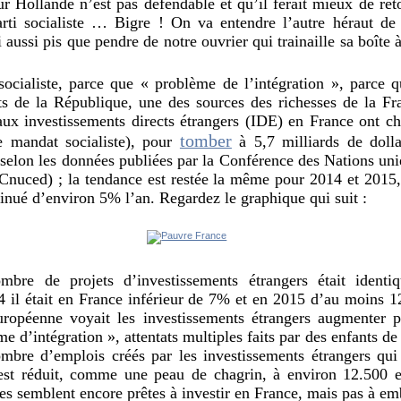
r Hollande n’est pas défendable et qu’il ferait mieux de ret
arti socialiste … Bigre ! On va entendre l’autre héraut d
aussi pis que pendre de notre ouvrier qui trainaille sa boîte 
ocialiste, parce que « problème de l’intégration », parce q
ts de la République, une des sources des richesses de la Fr
eaux investissements directs étrangers (IDE) en France ont 
tomber
e mandat socialiste), pour
à 5,7 milliards de dollar
 selon les données publiées par la Conférence des Nations un
Cnuced) ; la tendance est restée la même pour 2014 et 2015,
inué d’environ 5% l’an. Regardez le graphique qui suit :
bre de projets d’investissements étrangers était ident
 il était en France inférieur de 7% et en 2015 d’au moins
uropéenne voyait les investissements étrangers augmenter 
me d’intégration », attentats multiples faits par des enfants de
ombre d’emplois créés par les investissements étrangers qui 
st réduit, comme une peau de chagrin, à environ 12.500 en
res semblent encore prêtes à investir en France, mais pas à e