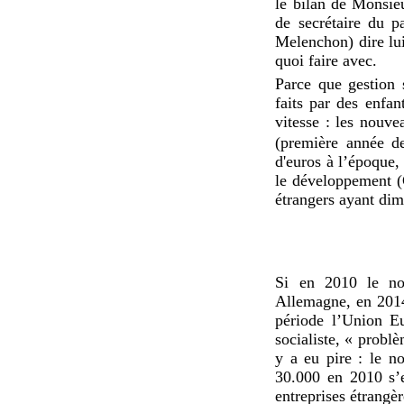
le bilan de Monsieu
de secrétaire du p
Melenchon) dire lui 
quoi faire avec.
Parce que gestion s
faits par des enfan
vitesse : les nouv
(première année d
d'euros à l’époque,
le développement (
étrangers ayant dim
Si en 2010 le nom
Allemagne, en 2014
période l’Union E
socialiste, « problè
y a eu pire : le n
30.000 en 2010 s’e
entreprises étrangè