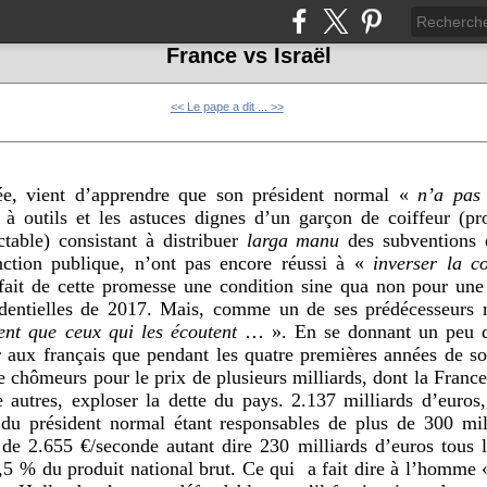
France vs Israël
<<
Le pape a dit ... >>
e, vient d’apprendre que son président normal «
n’a pas
à outils et les astuces dignes d’un garçon de coiffeur (prof
able) consistant à distribuer
larga manu
des subventions 
nction publique, n’ont pas encore réussi à «
inverser la 
t fait de cette promesse une condition sine qua non pour une
identielles de 2017. Mais, comme un de ses prédécesseurs 
nt que ceux qui les écoutent
… ». En se donnant un peu de
er aux français que pendant les quatre premières années de s
e chômeurs pour le prix de plusieurs milliards, dont la France
e autres, exploser la dette du pays. 2.137 milliards d’euros
u président normal étant responsables de plus de 300 mill
e 2.655 €/seconde autant dire 230 milliards d’euros tous 
,5 % du produit national brut. Ce qui a fait dire à l’homme 