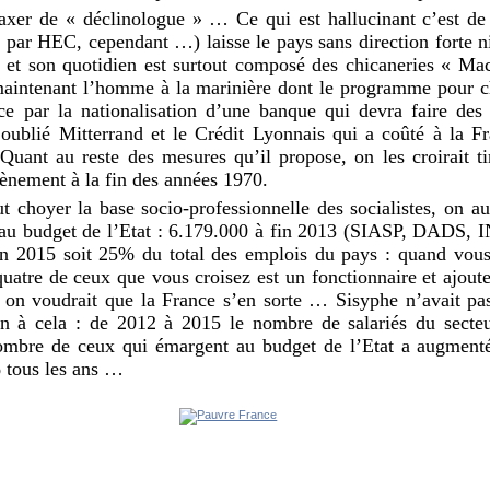
xer de « déclinologue » … Ce qui est hallucinant c’est de 
é par HEC, cependant …) laisse le pays sans direction forte n
n et son quotidien est surtout composé des chicaneries « Mac
maintenant l’homme à la marinière dont le programme pour ch
 par la nationalisation d’une banque qui devra faire des 
 oublié Mitterrand et le Crédit Lyonnais qui a coûté à la F
 Quant au reste des mesures qu’il propose, on les croirait 
ènement à la fin des années 1970.
t choyer la base socio-professionnelle des socialistes, on 
au budget de l’Etat : 6.179.000 à fin 2013 (SIASP, DADS, I
n 2015 soit 25% du total des emplois du pays : quand vous
uatre de ceux que vous croisez est un fonctionnaire et ajout
 on voudrait que la France s’en sorte … Sisyphe n’avait pas
on à cela : de 2012 à 2015 le nombre de salariés du secte
nombre de ceux qui émargent au budget de l’Etat a augment
% tous les ans …