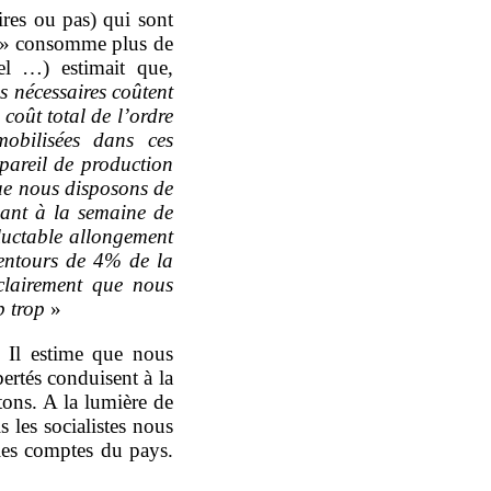
aires ou pas) qui sont
té » consomme plus de
l …) estimait que,
es nécessaires coûtent
coût total de l’ordre
obilisées dans ces
ppareil de production
que nous disposons de
nant à la semaine de
éluctable allongement
lentours de 4% de la
 clairement que nous
p trop
»
. Il estime que nous
rtés conduisent à la
ntons. A la lumière de
 les socialistes nous
les comptes du pays.