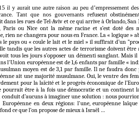
5 il y aurait une autre raison au peu d’empressement des
rance. Tant que nos gouvernants
refusent obstinémen
it dans les rues de Tel-Aviv et ce qui arrive à Orlando, Sa
 Paris ou Nice ont la même racine et s’est doté des
e, rien ne changera pour nous en France. La « logique » a
 le pays ou « coule le lait et le miel » il suffirait d’un "pr
alle tandis que les autres actes de terrorisme doivent être 
voit tous les jours s’opposer un démenti sanglant. Mais il 
ans l'Union européenne est de 1,6 enfants par famille « indi
musulman moyen est de 3,1 par famille. Il ne faudra donc
éenne ait une majorité musulmane. Oui, le ventre des f
dement pour la laïcité et le progrès économique de l’Euro
pourrait être à la fois une démocratie et un continent l
 a conduit d’aucuns à imaginer une solution : nous pourrio
n Européenne en deux régions: l'une, européenne laïque e
u fond ce que l’on propose de mieux à Israël …