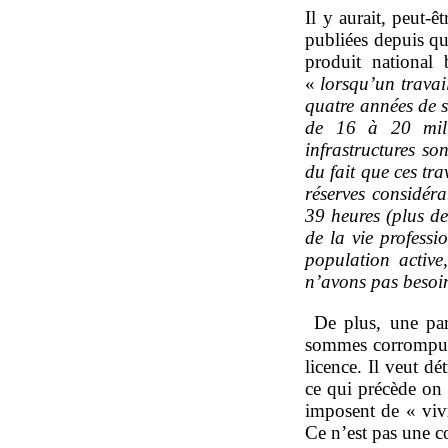
Il y aurait, peut-ê
publiées depuis qu
produit national 
«
lorsqu’un travail
quatre années de s
de 16 à 20 milli
infrastructures so
du fait que ces tr
réserves considér
39 heures (plus de
de la vie profess
population active
n’avons pas besoin
De plus, une par
sommes corrompus,
licence. Il veut dé
ce qui précède on 
imposent de « viv
Ce n’est pas une c