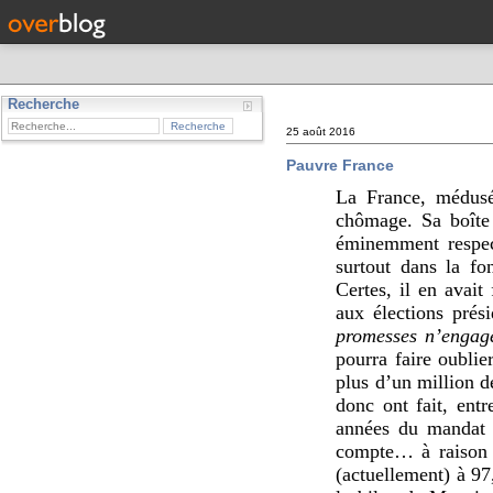
Recherche
25 août 2016
Pauvre France
La France, médusé
chômage. Sa boîte 
éminemment respect
surtout dans la fo
Certes, il en avai
aux élections prés
promesses n’engage
pourra faire oubli
plus d’un million d
donc ont fait, entr
années du mandat d
compte… à raison d
(actuellement) à 97