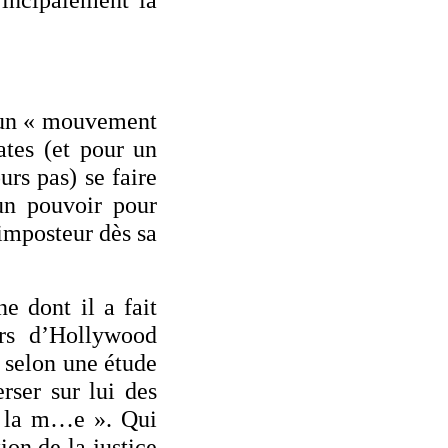
à un « mouvement
ates (et pour un
rs pas) se faire
un pouvoir pour
’imposteur dès sa
e dont il a fait
urs d’Hollywood
, selon une étude
rser sur lui des
r la m…e ». Qui
ion de la justice