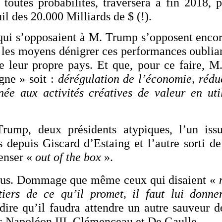
 toutes probabilités, traversera à fin 2018, 
uil des 20.000 Milliards de $ (!).
qui s’opposaient à M. Trump s’opposent encor
 les moyens dénigrer ces performances oubliant
de leur propre pays. Et que, pour ce faire, M
gne » soit :
dérégulation de l’économie, rédu
ée aux activités créatives de valeur en util
ump, deux présidents atypiques, l’un issu
s depuis Giscard d’Estaing et l’autre sorti de
penser «
out of the box
».
s. Dommage que même ceux qui disaient «
tiers de ce qu’il promet, il faut lui donn
ire qu’il faudra attendre un autre sauveur 
uis Napoléon III, Clémenceau et De Gaulle…