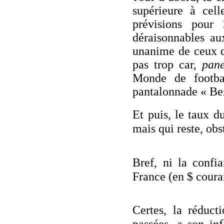
supérieure à cel
prévisions pour 
déraisonnables au
unanime de ceux 
pas trop car,
pan
Monde de footbal
pantalonnade « Ben
Et puis, le taux d
mais qui reste, ob
Bref, ni la confi
France (en $ couran
Certes, la réduct
passées, a son in