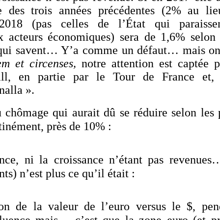
le des trois années précédentes (2% au li
2018 (pas celles de l’État qui paraissen
x acteurs économiques) sera de 1,6% selon l
qui savent… Y’a comme un défaut… mais on
em et circenses,
notre attention est captée
l, en partie par le Tour de France et, s
alla ».
u chômage qui aurait dû se réduire selon les 
stinément, près de 10% :
ance, ni la croissance n’étant pas revenue
ts) n’est plus ce qu’il était :
ion de la valeur de l’euro versus le $, pen
fluence mais… c’est que la zone euro (et pr