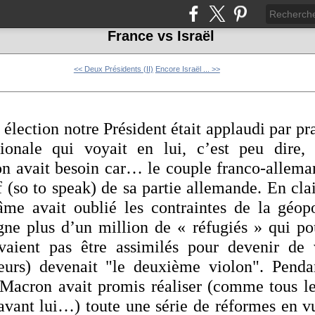
France vs Israël
<< Deux Présidents (II)
Encore Israël ... >>
 élection notre Président était applaudi par p
tionale qui voyait en lui, c’est peu dire,
on avait besoin car… le couple franco-allema
f (so to speak) de sa partie allemande. En cl
âme avait oublié les contraintes de la géopo
ne plus d’un million de « réfugiés » qui po
vaient pas être assimilés pour devenir de 
leurs) devenait "le deuxième violon". Pend
 Macron avait promis réaliser (comme tous le
vant lui…) toute une série de réformes en vu