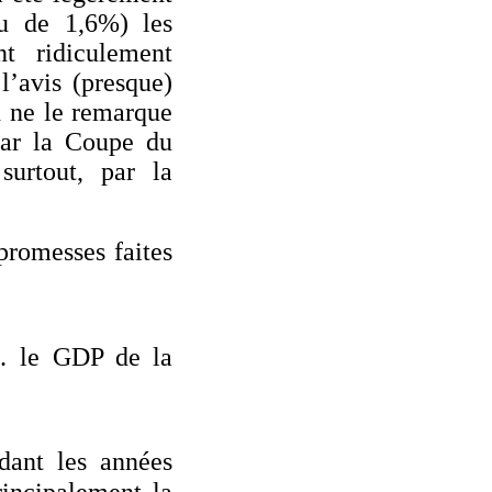
eu de 1,6%) les
t ridiculement
’avis (presque)
 ne le remarque
 par la Coupe du
urtout, par la
promesses faites
s… le GDP de la
dant les années
incipalement la