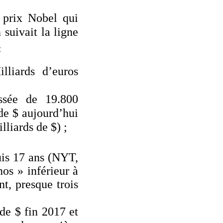
 prix Nobel qui
suivait la ligne
:
liards d’euros
assée de 19.800
de $ aujourd’hui
lliards de $) ;
is 17 ans (NYT,
nos » inférieur à
nt, presque trois
de $ fin 2017 et