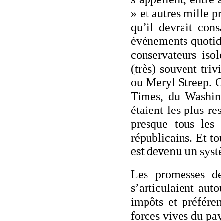
» et autres mille p
qu’il devrait con
évènements quotid
conservateurs iso
(très) souvent tri
ou Meryl Streep. O
Times, du Washing
étaient les plus r
presque tous les
républicains. Et to
est devenu un
syst
Les promesses de
s’articulaient aut
impôts et préféren
forces vives du pa