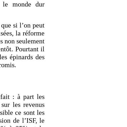
s le monde dur
 que si l’on peut
sées, la réforme
res non seulement
ntôt. Pourtant il
les épinards des
promis.
ait : à part les
 sur les revenus
sible ce sont les
ion de l’ISF, le