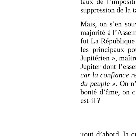
taux de l’imposit
suppression de la t
Mais, on s’en sou
majorité à l’Assem
fut La République 
les principaux po
Jupitérien », maît
Jupiter dont l’ess
car la confiance r
du peuple »
. On n
bonté d’âme, on c
est-il ?
out d’abord, la c
T