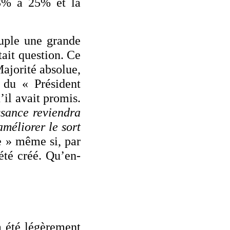
33% à 25% et la
euple une grande
tait question. Ce
ajorité absolue,
 du « Président
’il avait promis.
issance reviendra
méliorer le sort
e » même si, par
été créé. Qu’en-
a été légèrement