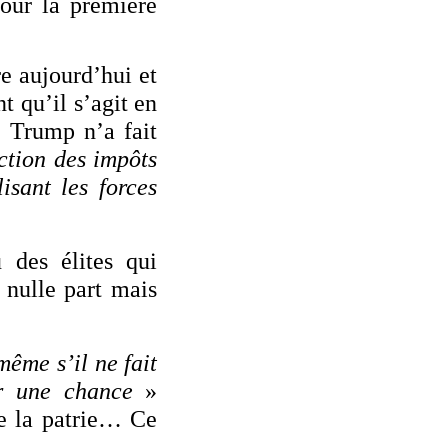
pour la première
e aujourd’hui et
 qu’il s’agit en
. Trump n’a fait
ction des impôts
isant les forces
 des élites qui
 nulle part mais
même s’il ne fait
er une chance
»
de la patrie… Ce