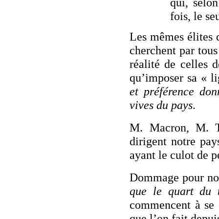
qui, selon
fois, le se
Les mêmes élites 
cherchent par tous
réalité de celles 
qu’imposer sa « li
et préférence donn
vives du pays
.
M. Macron, M. Tr
dirigent notre pay
ayant le culot de 
Dommage pour nou
que le quart du 
commencent à se d
que l’on fait dep