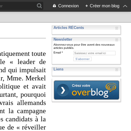
Connexion
+
Créer mon blog
Articles RÉCents
Newsletter
Abonnez-vous pour être averti des nouveaux
articles publiés.
ratiquement toute
Email
 le « leader de
nd qui impulsait
Liens
air, Mme. Merkel
litique et avait
urtant, pourquoi
vrais allemands
ant la campagne
s candidats à la
e de « réveiller