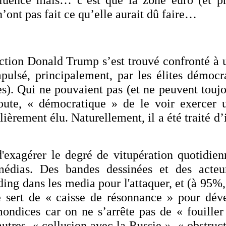
 n’ont pas fait ce qu’elle aurait dû faire…
ection Donald Trump s’est trouvé confronté 
pulsé, principalement, par les élites démocr
s). Qui ne pouvaient pas (et ne peuvent toujou
oute, « démocratique » de le voir exercer 
ulièrement élu. Naturellement, il a été traité d
d'exagérer le degré de vitupération quotidienn
 médias. Des bandes dessinées et des acte
nding dans les media pour l'attaquer, et (à 95%
e sert de « caisse de résonnance » pour déve
ndices car on ne s’arrête pas de « fouille
autres, « collusion avec la Russie », « obstruct