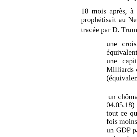
18 mois après, à 
prophétisait au N
tracée par D. Trump
une croi
équivalent
une capi
Milliards 
(équivalen
un chôma
04.05.18) 
tout ce qu
fois moins
un GDP pa