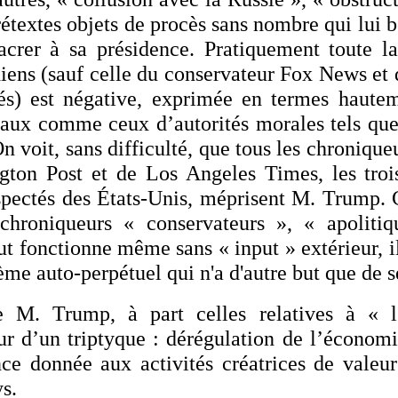
rétextes objets de procès sans nombre qui lui 
sacrer à sa présidence. Pratiquement toute l
iens (sauf celle du conservateur Fox News et
lés) est négative, exprimée en termes hautem
viaux comme ceux d’autorités morales tels qu
n voit, sans difficulté, que tous les chroniqu
ton Post et de Los Angeles Times, les trois
espectés des États-Unis, méprisent M. Trump. C
 chroniqueurs « conservateurs », « apolit
ut fonctionne même sans « input » extérieur, i
ème auto-perpétuel qui n'a d'autre but que de s
 M. Trump, à part celles relatives à « l’
our d’un triptyque : dérégulation de l’économi
ce donnée aux activités créatrices de valeur 
ys.