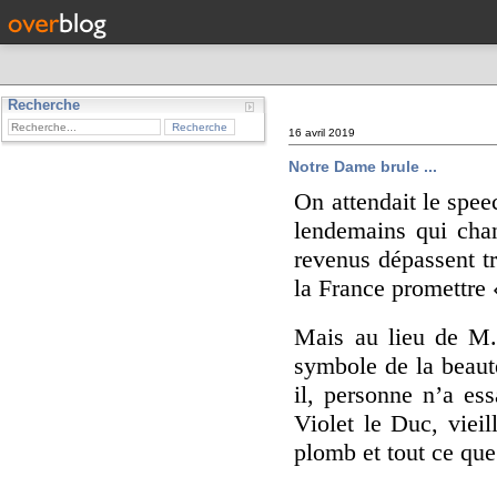
Recherche
16 avril 2019
Notre Dame brule ...
On attendait le spe
lendemains qui chan
revenus dépassent tr
la France promettre
Mais au lieu de M.
symbole de la beauté
il, personne n’a es
Violet le Duc, vieil
plomb et tout ce que