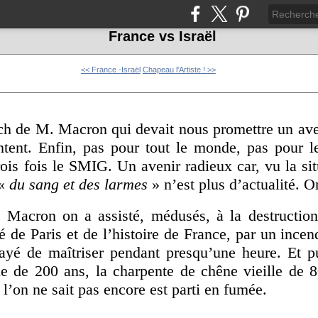
France vs Israël
<< France -Israël
Chapeau l'Artiste ! >>
ech de M. Macron qui devait nous promettre un ave
tent. Enfin, pas pour tout le monde, pas pour le
ois fois le SMIG. Un avenir radieux car, vu la sit
 «
du sang et des larmes
» n’est plus d’actualité. O
 Macron on a assisté, médusés, à la destructio
 de Paris et de l’histoire de France, par un incen
sayé de maîtriser pendant presqu’une heure. Et pu
le de 200 ans, la charpente de chêne vieille de 8
 l’on ne sait pas encore est parti en fumée.