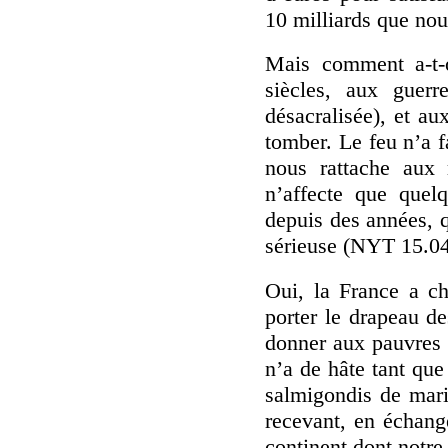
10 milliards que nou
Mais comment a-t-o
siècles, aux guerr
désacralisée), et au
tomber. Le feu n’a f
nous rattache aux 
n’affecte que quel
depuis des années, q
sérieuse (NYT 15.04
Oui, la France a c
porter le drapeau de
donner aux pauvres c
n’a de hâte tant qu
salmigondis de mari
recevant, en échang
continent dont notre 