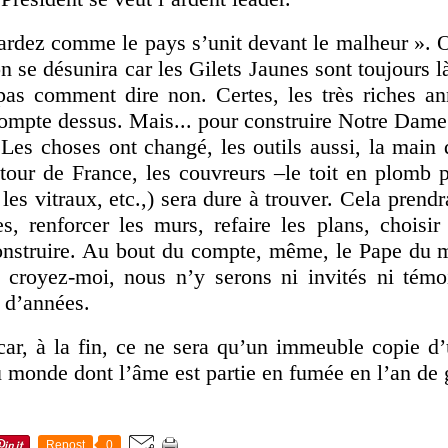
rdez comme le pays s’unit devant le malheur ». Ou
 se désunira car les Gilets Jaunes sont toujours là
pas comment dire non. Certes, les très riches an
compte dessus. Mais... pour construire Notre Dame
Les choses ont changé, les outils aussi, la main 
our de France, les couvreurs –le toit en plomb p
 les vitraux, etc.,) sera dure à trouver. Cela pren
res, renforcer les murs, refaire les plans, choisir
onstruire. Au bout du compte, même, le Pape du 
, croyez-moi, nous n’y serons ni invités ni témoi
 d’années.
car, à la fin, ce ne sera qu’un immeuble copie d’
u monde dont l’âme est partie en fumée en l’an de 
Repost
0