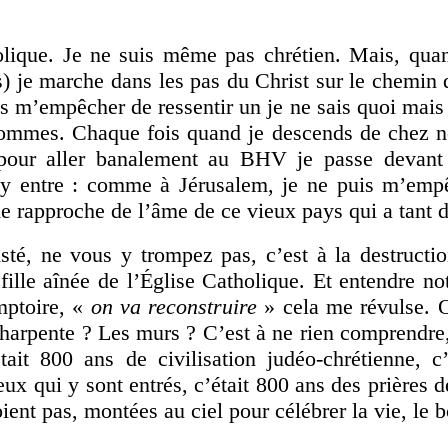
olique.
Je ne suis même pas chrétien. Mais, qua
s) je marche dans les pas du Christ sur le chemin d
is m’empêcher de ressentir un je ne sais quoi mai
hommes. Chaque fois quand je descends de chez 
pour aller banalement au BHV je passe devant 
’y entre : comme à Jérusalem, je ne puis m’empê
e rapproche de l’âme de ce vieux pays qui a tant
sté, ne vous y trompez pas, c’est à la destructio
fille aînée de l’Église Catholique. Et entendre not
mptoire, «
on va reconstruire
» cela me révulse. 
charpente ? Les murs ? C’est à ne rien comprendre
ait 800 ans de civilisation judéo-chrétienne, c
ux qui y sont entrés, c’était 800 ans des prières d
ient pas, montées au ciel pour célébrer la vie, le 