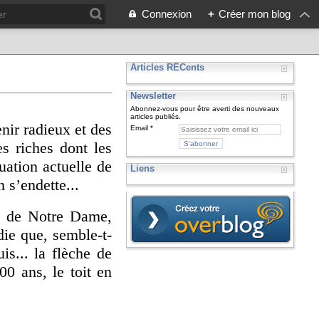
Connexion
+
Créer mon blog
Articles RÉCents
Newsletter
Abonnez-vous pour être averti des nouveaux
articles publiés.
nir radieux et des
Email
s riches dont les
uation actuelle de
Liens
n s’endette...
n de Notre Dame,
die que, semble-t-
is... la flèche de
00 ans, le toit en