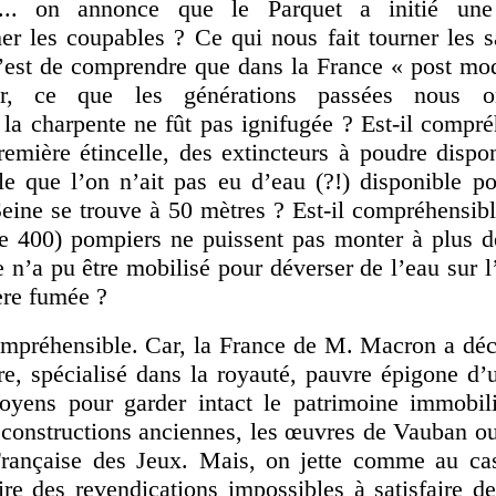
... on annonce que le Parquet a initié une
her les coupables ? Ce qui nous fait tourner les 
 c’est de comprendre que dans la France « post mo
r, ce que les générations passées nous ont
la charpente ne fût pas ignifugée ? Est-il compré
remière étincelle, des extincteurs à poudre dispo
le que l’on n’ait pas eu d’eau (?!) disponible po
eine se trouve à 50 mètres ? Est-il compréhensibl
de 400) pompiers ne puissent pas monter à plus 
 n’a pu être mobilisé pour déverser de l’eau sur l
ère fumée ?
compréhensible. Car, la France de M. Macron a déc
re, spécialisé dans la royauté, pauvre épigone d’
yens pour garder intact le patrimoine immobili
s constructions anciennes, les œuvres de Vauban o
Française des Jeux. Mais, on jette comme au cas
ire des revendications impossibles à satisfaire de