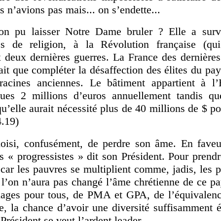
s n’avions pas mais... on s’endette...
n pu laisser Notre Dame bruler ? Elle a surv
es de religion, à la Révolution française (qui
x deux dernières guerres. La France des dernières
ait que compléter la désaffection des élites du pay
racines anciennes. Le bâtiment appartient à l’
ques 2 millions d’euros annuellement tandis qu
u’elle aurait nécessité plus de 40 millions de $ p
.19)
hoisi, confusément, de perdre son âme. En fave
s « progressistes » dit son Président. Pour prend
ar les pauvres se multiplient comme, jadis, les p
e l’on n’aura pas changé l’âme chrétienne de ce p
ages pour tous, de PMA et GPA, de l’équivalenc
e, la chance d’avoir une diversité suffisamment é
Président se veut l’ardent leader.