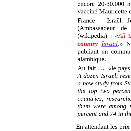
encore 20-30.000 m
vacciné Mauricette 
France – Israël. 
(Ambassadeur de
(wikipedia) : «
All 
Israel
country
.
» N
publiant un commun
alambiqué.
Au fait … «le pays 
A dozen Israeli res
a new study from St
the top two percen
countries, research
them were among th
percent and 74 in th
En attendant les pri