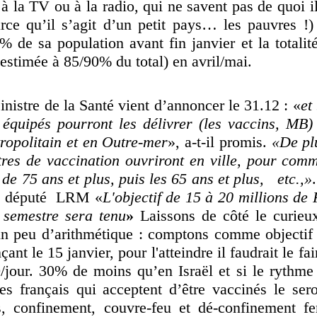
à la TV ou à la radio, qui ne savent pas de quoi il
arce qu’il s’agit d’un petit pays… les pauvres !)
 de sa population avant fin janvier et la totalit
(estimée à 85/90% du total) en avril/mai.
inistre de la Santé vient d’annoncer le 31.12 : «
et
 équipés pourront les délivrer (les vaccins, MB)
étropolitain et en Outre-mer
», a-t-il promis.
«De pl
tres de vaccination ouvriront en ville, pour com
de 75 ans et plus, puis les 65 ans et plus, etc.,»
du député LRM «
L'objectif de 15 à 20 millions de
 semestre sera tenu
»
Laissons de côté le curieu
un peu d’arithmétique :
comptons comme objectif 1
nt le 15 janvier, pour l'atteindre il faudrait le fa
/jour. 30% de moins qu’en Israël et si le rythme 
s français qui acceptent d’être vaccinés le se
, confinement, couvre-feu et dé-confinement fe