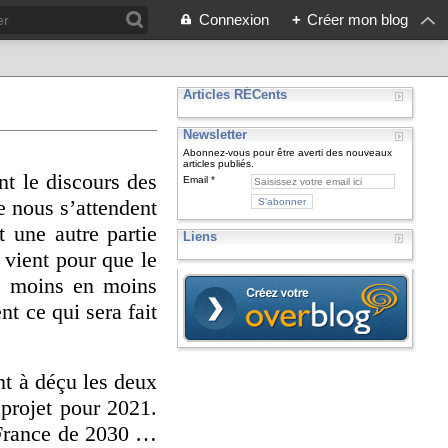
Connexion
+
Créer mon blog
Articles RÉCents
Newsletter
Abonnez-vous pour être averti des nouveaux
articles publiés.
t le discours des
Email
e nous s’attendent
t une autre partie
Liens
 vient pour que le
e moins en moins
t ce qui sera fait
nt à déçu les deux
) projet pour 2021.
a France de 2030 …