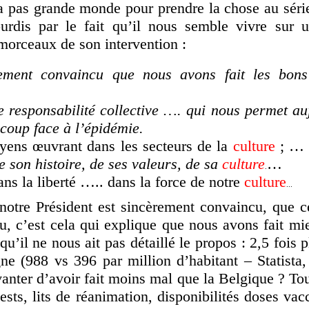
 pas grande monde pour prendre la chose au séri
rdis par le fait qu’il nous semble vivre sur u
morceaux de son intervention :
rement convaincu que nous avons fait les bon
e responsabilité collective …. qui nous permet au
coup face à l’épidémie.
yens œuvrant dans les secteurs de la
culture
; 
de son histoire, de ses valeurs, de sa
culture
…
.
dans la liberté ….. dans la force de notre
culture
...
otre Président est sincèrement convaincu, que ce 
du, c’est cela qui explique que nous avons fait m
’il ne nous ait pas détaillé le propos : 2,5 fois 
e (988 vs 396 par million d’habitant – Statist
 vanter d’avoir fait moins mal que la Belgique ? Tou
sts, lits de réanimation, disponibilités doses vac