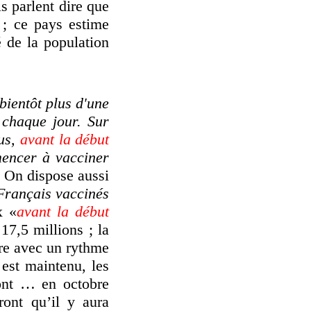
s parlent dire que
 ; ce pays estime
é de la population
 bientôt plus d'une
 chaque jour. Sur
us,
avant la début
mencer à vacciner
. On dispose aussi
 Français vaccinés
x «
avant la début
7,5 millions ; la
ire avec un rythme
est maintenu, les
ront … en octobre
ront qu’il y aura