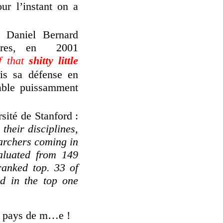
ur l’instant on a
 Daniel Bernard
ndres, en 2001
f that
shitty little
is sa défense en
able puissamment
ité de Stanford :
their disciplines,
archers coming in
aluated from 149
ranked top. 33 of
d in the top one
ré pays de m…e !