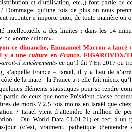
istribution et d’utilisation, etc.,) font partie de c
 ? Dommage, qu’une fois de plus on nous prenne
eut raconter n’importe quoi, de toute manière on o
é intellectuelle a des limites : dans les 14 minu
is de «notre culture».
on ce dimanche, Emmanuel Macron a lancé : 
Il y a une
culture
en
France
. FIGAROVOX/TR
 «
croit-il sincèrement
» ce qu’il dit ? En 2017 ou tr
g s’appelle France – Israël, il y a lieu de s’arr
 côté de la mare : la France a-t-elle fait mieux qu’I
r quelques éléments statistiques pour se rendre com
as partie de ceux que notre Président classe comm
res de morts ? 2,5 fois moins en Israël que chez 
nation ? Israël vient d’atteindre le million de p
ation – Our World Data 01.01.21) et ceci à un 
s/jour (c’est, vraiment, pathétique d’entendre