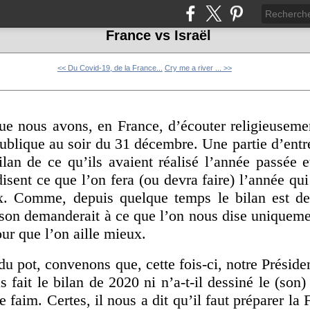
France vs Israël
<< Du Covid-19, de la France...
Cry me a river ... >>
ue nous avons, en France, d’écouter religieusemen
ublique au soir du 31 décembre. Une partie d’entr
bilan de ce qu’ils avaient réalisé l’année passée e
disent ce que l’on fera (ou devra faire) l’année qui
x. Comme, depuis quelque temps le bilan est d
son demanderait à ce que l’on nous dise uniquemen
ur que l’on aille mieux.
du pot, convenons que, cette fois-ci, notre Préside
as fait le bilan de 2020 ni n’a-t-il dessiné le (son
re faim. Certes, il nous a dit qu’il faut préparer l