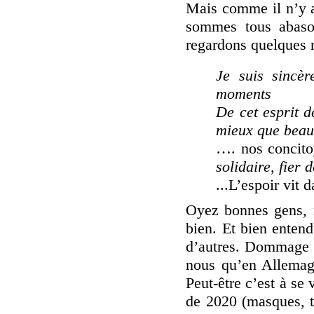
Mais comme il n’y a
sommes tous abasou
regardons quelques 
Je suis sincè
moments
De cet esprit d
mieux que beau
…. nos concito
solidaire, fier 
...L’espoir vit 
Oyez bonnes gens, n
bien. Et bien enten
d’autres. Dommage qu
nous qu’en Allemagn
Peut-être c’est à se
de 2020 (masques, te