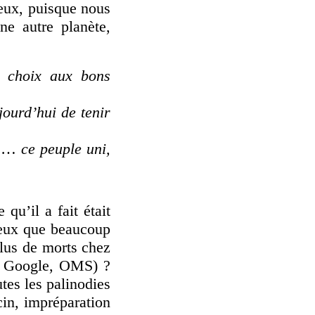
eux, puisque nous
ne autre planète,
s choix aux bons
jourd’hui de tenir
… …
ce peuple uni,
qu’il a fait était
ieux que beaucoup
plus de morts chez
a, Google, OMS) ?
tes les palinodies
cin, impréparation