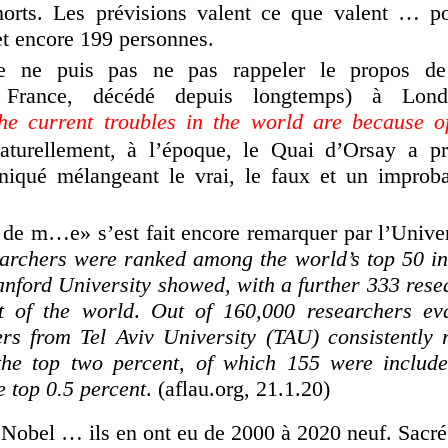
orts. Les prévisions valent ce que valent … po
et encore 199 personnes.
Je ne puis pas ne pas rappeler le propos de
 France, décédé depuis longtemps) à Lo
the current troubles in the world are because o
aturellement, à l’époque, le Quai d’Orsay a pr
iqué mélangeant le vrai, le faux et un improb
de m…e» s’est fait encore remarquer par l’Univers
earchers were ranked among the world’s top 50 in 
anford University showed, with a further 333 rese
t of the world
.
Out of 160,000 researchers ev
ers from Tel Aviv University (TAU) consistently 
e top two percent, of which 155 were include
e top 0.5 percent
. (aflau.org, 21.1.20)
x Nobel … ils en ont eu de 2000 à 2020 neuf. Sac