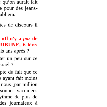
e qu’on aurait fait
 pour des jeans-
ubliera.
tes de discours il
«Il n'y a
pas
de
IBUNE, 6 févr.
ois ans après ?
êter un peu sur ce
sraël ?
pte du fait que ce
e ayant fait moins
nous (par million
ersonnes vaccinées
rythme de plus de
 des journaleux à