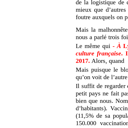
de la logistique de d
mieux que d’autres
foutre auxquels on p
Mais la malhonnêtet
nous a parlé trois fo
Le même qui
-
À
Ly
culture française
. 
2017.
Alors, quand
Mais puisque le blo
qu’on voit de l’autre
Il suffit de regarde
petit pays ne fait p
bien que nous. Nomb
d’habitants). Vacci
(11,5% de sa popul
150.000 vaccination