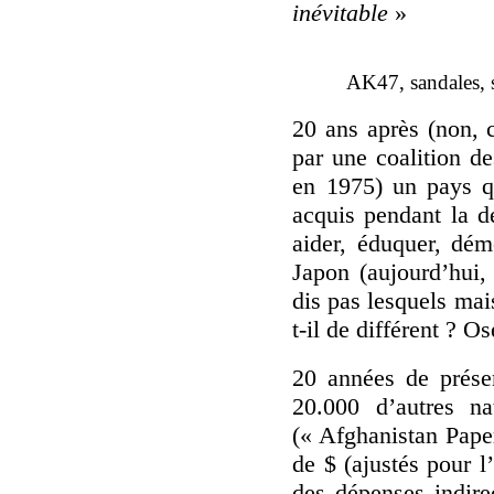
inévitable
»
AK47, sandales, scoot
20 ans après (non, 
par une coalition d
en 1975) un pays qu
acquis pendant la d
aider, éduquer, dém
Japon (aujourd’hui,
dis pas lesquels mai
t-il de différent ? O
20 années de prése
20.000 d’autres na
(« Afghanistan Pape
de $ (ajustés pour l
des dépenses indire