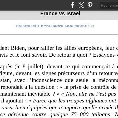
France vs Israël
<< All Biden Had to Do Was…Nothing
France-Iran 09.08.21 >>
dent Biden, pour rallier les alliés européens, leur
ravis et le font savoir. De retour à quoi ? Essayons 
près (le 8 juillet), devant ce qui commençait à
figure, devant les signes précurseurs d’un retour v
istan, avec l’inconscience que seule la méconn
 répondait à la question : « la prise de contrôle d
, maintenant inévitable ? » «
Non, elle ne l’est pas
 il ajoutait : «
Parce que les troupes afghanes on
– aussi bien équipées que n'importe quelle armée 
rce aérienne contre quelque 75 000 talibans.
N