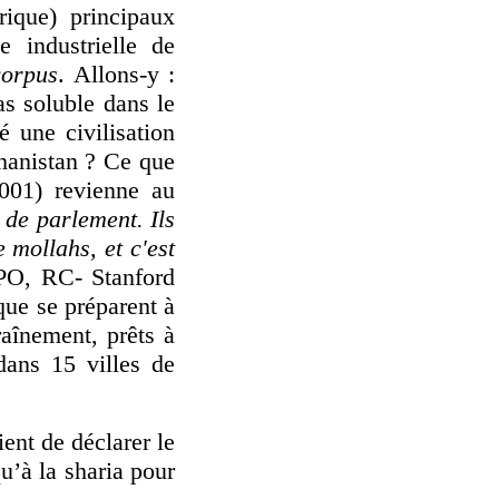
ique) principaux
 industrielle de
corpus
. Allons-y :
as soluble dans le
 une civilisation
hanistan ? Ce que
2001) revienne au
s de parlement.
Ils
e mollahs, et c'est
O, RC- Stanford
que se préparent à
raînement, prêts à
dans 15 villes de
ient de déclarer le
u’à la sharia pour