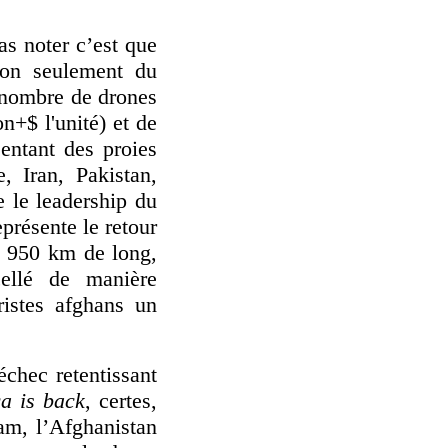
as noter c’est que
non seulement du
d nombre de drones
n+$ l'unité) et de
entant des proies
, Iran, Pakistan,
e le leadership du
présente le retour
e 950 km de long,
cellé de manière
ristes afghans un
échec retentissant
a is back
, certes,
am, l’Afghanistan