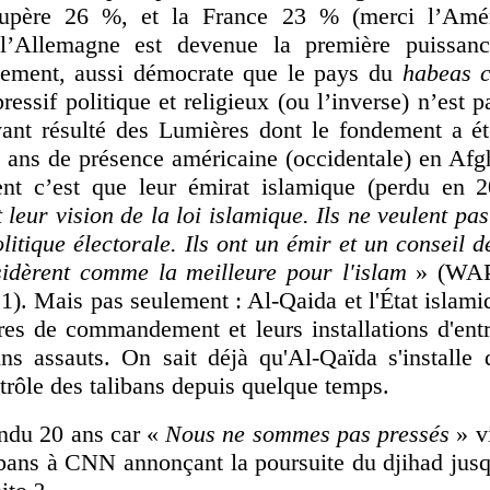
cupère 26 %, et la France 23 % (merci l’Amér
 l’Allemagne est devenue la première puissance
blement, aussi démocrate que le pays du
habeas 
ressif politique et religieux (ou l’inverse) n’est p
ant résulté des Lumières dont le fondement a été
0 ans de présence américaine (occidentale) en Afg
ent c’est que leur émirat islamique (perdu en 
t leur vision de la loi islamique. Ils ne veulent pa
litique électorale.
Ils ont un émir et un conseil d
nsidèrent comme la meilleure pour l'islam
» (WAP
1). Mais pas seulement : Al-Qaida et l'État islami
tres de commandement et leurs installations d'ent
ins assauts. On sait déjà qu'Al-Qaïda s'installe 
trôle des talibans depuis quelque temps.
endu 20 ans car «
Nous ne sommes pas pressés
» v
ibans à CNN annonçant la poursuite du djihad jusq