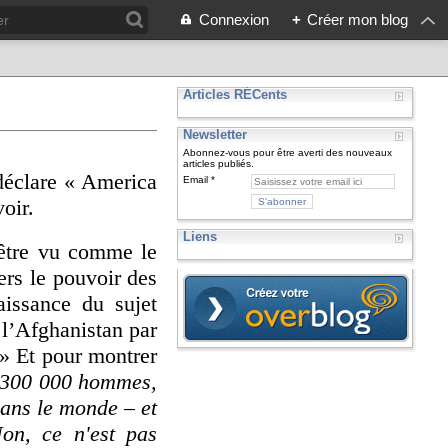
Connexion
+
Créer mon blog
Articles RÉCents
Newsletter
Abonnez-vous pour être averti des nouveaux
articles publiés.
 déclare « America
Email
voir.
Liens
 être vu comme le
ers le pouvoir des
aissance du sujet
e l’Afghanistan par
» Et pour montrer
t 300 000 hommes,
dans le monde – et
on, ce n'est pas