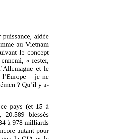
 puissance, aidée
 comme au Vietnam
uivant le concept
ennemi, « rester,
l’Allemagne et le
 l’Europe – je ne
Yémen ? Qu’il y a-
ce pays (et 15 à
, 20.589 blessés
34 à 978 milliards
encore autant pour
s que la CIA et le