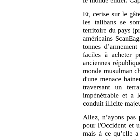
le monde entier. Cap
Et, cerise sur le gâ
les talibans se so
territoire du pays (
américains ScanEagle
tonnes d’armement p
faciles à acheter p
anciennes républiqu
monde musulman chiit
d'une menace haineu
traversant un terr
impénétrable et a l
conduit illicite maje
Allez, n’ayons pas 
pour l'Occident et 
mais à ce qu’elle a