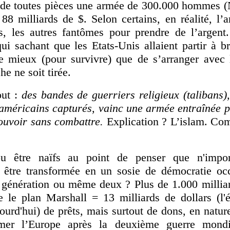
 de toutes pièces une armée de 300.000 hommes 
88 milliards de $. Selon certains, en réalité, l’
 les autres fantômes pour prendre de l’argent.
qui sachant que les Etats-Unis allaient partir à 
de mieux (pour survivre) que de s’arranger avec l
e ne soit tirée.
out :
des bandes de guerriers religieux (talibans
 américains capturés, vainc une armée entraînée p
ouvoir sans combattre.
Explication ? L’islam. Co
u être naïfs au point de penser que n'impor
être transformée en un sosie de démocratie occ
 génération ou même deux ? Plus de 1.000 millia
 le plan Marshall = 13 milliards de dollars (l'
jourd'hui) de prêts, mais surtout de dons, en natur
ormer l’Europe après la deuxième guerre mond