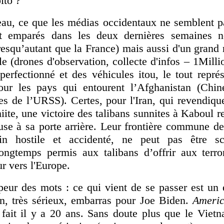
ito ?
teau, ce que les médias occidentaux ne semblent p
nt emparés dans les deux dernières semaines 
presqu’autant que la France) mais aussi d'un gran
 (drones d'observation, collecte d'infos – 1Millio
erfectionné et des véhicules itou, le tout représ
our les pays qui entourent l’Afghanistan (Chine
es de l’URSS). Certes, pour l'Iran, qui revendiqu
e, une victoire des talibans sunnites à Kaboul re
se à sa porte arrière. Leur frontière commune d
ain hostile et accidenté, ne peut pas être s
ongtemps permis aux talibans d’offrir aux terro
ur vers l'Europe.
peur des mots : ce qui vient de se passer est un 
un, très sérieux, embarras pour Joe Biden.
Americ
 fait il y a 20 ans. Sans doute plus que le Vietn