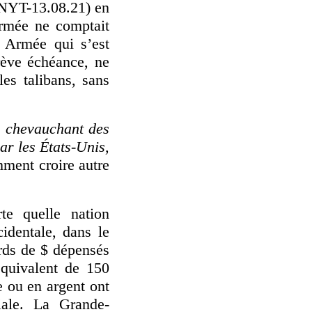
(NYT-13.08.21) en
armée ne comptait
 Armée qui s’est
brève échéance, ne
es talibans, sans
), chevauchant des
ar les États-Unis,
mment croire autre
te quelle nation
identale, dans le
rds de $ dépensés
équivalent de 150
e ou en argent ont
iale. La Grande-