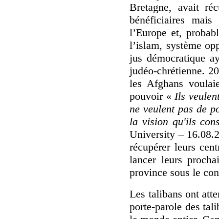
Bretagne, avait ré
bénéficiaires mais
l’Europe et, proba
l’islam, système opp
jus démocratique ay
judéo-chrétienne. 2
les Afghans voulai
pouvoir «
Ils veulen
ne veulent pas de po
la vision qu'ils co
University – 16.08.2
récupérer leurs cen
lancer leurs procha
province sous le con
Les talibans ont att
porte-parole des tal