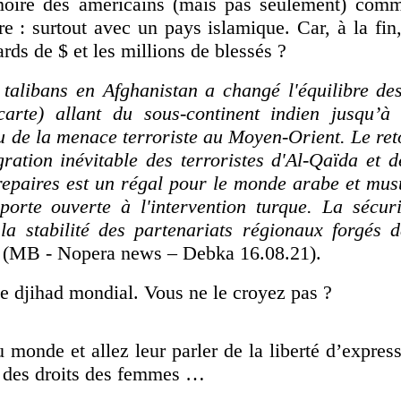
moire des américains (mais pas seulement) com
ire : surtout avec un pays islamique. Car, à la fin
ards de $ et les millions de blessés ?
s talibans en Afghanistan a changé l'équilibre de
 carte) allant du sous-continent indien jusqu’à
 de la menace terroriste au Moyen-Orient.
Le ret
ration inévitable des terroristes d'Al-Qaïda et d
repaires est un régal pour le monde arabe et mu
porte ouverte à l'intervention turque.
La sécuri
a stabilité des partenariats régionaux forgés 
(MB - Nopera news – Debka 16.08.21).
 le djihad mondial. Vous ne le croyez pas ?
 monde et allez leur parler de la liberté d’express
, des droits des femmes …