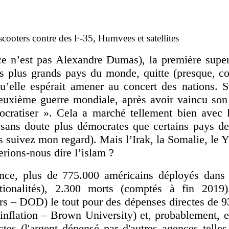
ers contre des F-35, Humvees et satellites
ce n’est pas Alexandre Dumas), la première super
es plus grands pays du monde, quitte (presque,
’elle espérait amener au concert des nations. S
euxième guerre mondiale, après avoir vaincu son 
ocratiser ». Cela a marché tellement bien avec 
 sans doute plus démocrates que certains pays de
s suivez mon regard). Mais l’Irak, la Somalie, le 
serions-nous dire l’islam ?
nce, plus de 775.000 américains déployés dans 
tionalités), 2.300 morts (comptés à fin 2019)
rs – DOD) le tout pour des dépenses directes de 9
’inflation – Brown University) et, probablement, 
ctes (l'argent dépensé par d'autres agences telle