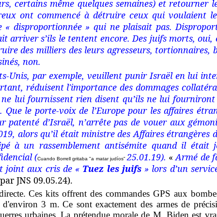
rs, certains même quelques semaines) et retourner l
eux ont commencé à détruire ceux qui voulaient le
 « disproportionnée » qui ne plaisait pas. Disproport
t arriver s’ils le tentent encore. Des juifs morts, oui,
truire des milliers des leurs agresseurs, tortionnaires, 
ssinés, non.
s-Unis, par exemple, veuillent punir Israël en lui inter
rtant, réduisent l'importance des dommages collatéra
ne lui fournissent rien disent qu’ils ne lui fourniron
s. Que le porte-voix de l’Europe pour les affaires étra
 patenté d’Israël, n’arrête pas de vouer aux gémonie
19, alors qu’il était ministre des Affaires étrangères d
ipé à un rassemblement antisémite quand il était je
idencial (
25.01.19).
«
Armé de fa
Cuando Borrell gritaba "a matar judíos"
t joint aux cris de «
Tuez les juifs
» lors d’un servi
 par JNS 09.05.24).
irecte.
Ces kits offrent des commandes GPS aux bombes a
 d'environ 3 m.
Ce sont exactement des armes de précisi
guerres urbaines.
La prétendue morale de M. Biden est vra