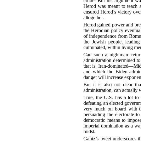
crude. But his argument was
Herod was meant to teach a 
ensured Herod’s victory over
altogether.
Herod gained power and prest
the Herodian policy eventual
of independence from Rome le
the Jewish people, leading
culminated, within living me
Can such a nightmare return
administration determined to 
that is, Iran-dominated—Middl
and which the Biden adminis
danger will increase exponent
But it is also not clear th
administration, can actually 
True, the U.S. has a lot to 
defeating an elected governmen
very much on board with the
persuading the electorate to
democratic means to impose i
imperial domination as a way
midst.
Gantz’s tweet underscores th