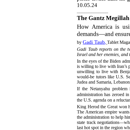
10.05.24
__________________
The Gantz Megillah
How America is usi
demands—and ensure I
Gadi Taub
by
,
Tablet Maga
Gadi Taub reports on the tw
Israel and her enemies, and t
In the eyes of the Biden ad
is willing to live with Iran’s
unwilling to live with Benj
would-be tutors like U.S. S
Judea and Samaria, Lebanon,
If the Netanyahu problem i
administration has zeroed 
the U.S. agenda on a reluctant
King Herod the Great won hi
The American empire wants to
the administration to help hi
state track negotiations—whi
last hot spot in the region w