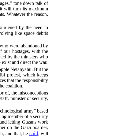
tages,” tone down talk of
it will turn its maximum
nts. Whatever the reason,
urdened by the need to
volving like space debris
s, who were abandoned by
of our hostages, with the
nted by the ministers who
exist and direct the war.
 topple Netanyahu. But the
ibi protest, which keeps
s that the responsibility
he coalition.
or of, the misconceptions
taff, minister of security,
 technological army” based
king member of a security
 and letting Gazans work
rier on the Gaza boarder,
said
h, and that, he
, will