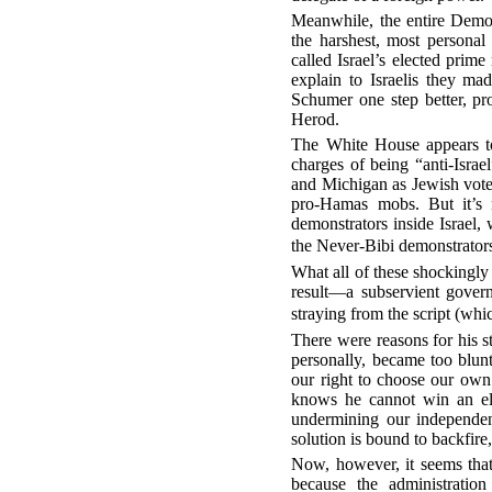
Meanwhile, the entire Democ
the harshest, most personal
called Israel’s elected pri
explain to Israelis they m
Schumer one step better, pr
Herod.
The White House appears to
charges of being “anti-Israe
and Michigan as Jewish vote
pro-Hamas mobs. But it’s 
demonstrators inside Israel,
the Never-Bibi demonstrators
What all of these shockingly
result—a subservient gover
straying from the script (whi
There were reasons for his s
personally, became too blunt
our right to choose our own
knows he cannot win an elec
undermining our independen
solution is bound to backfire,
Now, however, it seems tha
because the administration