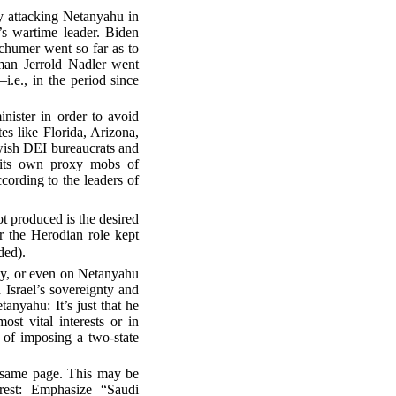
y attacking Netanyahu in
’s wartime leader. Biden
chumer went so far as to
sman Jerrold Nadler went
.e., in the period since
nister in order to avoid
es like Florida, Arizona,
wish DEI bureaucrats and
 its own proxy mobs of
cording to the leaders of
t produced is the desired
 the Herodian role kept
ded).
acy, or even on Netanyahu
 Israel’s sovereignty and
nyahu: It’s just that he
st vital interests or in
of imposing a two-state
e same page. This may be
erest: Emphasize “Saudi