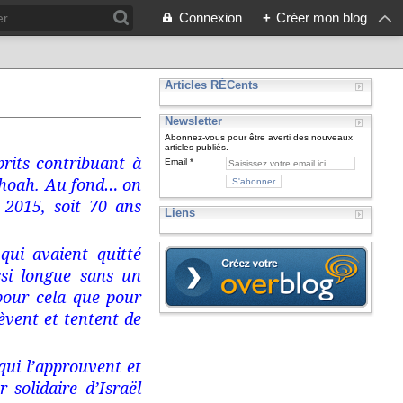
Connexion
+
Créer mon blog
Articles RÉCents
Newsletter
Abonnez-vous pour être averti des nouveaux
articles publiés.
rits contribuant à
Email
Shoah. Au fond… on
 2015, soit 70 ans
Liens
qui avaient quitté
ssi longue sans un
pour cela que pour
èvent et tentent de
 qui l’approuvent et
 solidaire d’Israël