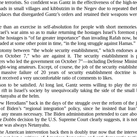
he terrorists. So confident was Gantz in the effectiveness of the high-te
ads in small villages and kibbutzim in the Negev due to repeated thef
laces that disregarded Gantz’s orders and retained their weapons wer
 than an exercise in self-absolution for people with short memorie
rael’s war aims so as to make returning the hostages Israel’s foremost g
 the hostages is “of far greater importance” than invading Rafah now, he
vaded at some other point in time, “in the long struggle against Hamas.”
hotomy between “the whole security establishment,” which endorses a 
 October 7,” who are against it. The security establishment is 
sters who led the government on October 7”—including Defense Ministe
ght-wing amateurs. Except, of course, the job of the security establishm
e massive failure of 20 years of security establishment doctrine i
t received a very uncomfortable ratio of comments to likes.
on to be satisfied. At long last, Gantz seems willing to play the ro
 rift in Israel’s society by unequivocally taking the side of the smal
Netanyahu at the helm.
Herodians” back in the days of the struggle over the reform of the 
of Biden’s “regional integration” policy, since he insisted that Iran’
ny means necessary. The Biden administration pretended to care about
he
Dobbs
decision by the U.S. Supreme Court clearly suggests, it is not
ssue was always Netanyahu.
e American intervention back then is doubly true now that the interv