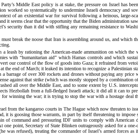
arty’s Middle East policy is at stake, the pressure on Israel has been
on worked so systematically to undermine Israeli democracy and sover
ntext of an existential war for survival following a heinous, large-sca
nd it seems clear that the opportunity that the Biden administration saw
el’s security than it did with stifling any remaining resistance to Wash
srael must break the noose that Iran is assembling around us, and which t
cting.
on a leash by rationing the American-made ammunition on which the wa
ies with “humanitarian aid” which Hamas controls and which sustains 
bvert our control of the flow of goods into Gaza; it refrained from vetoi
t the end of March; it leaked its intention to recognize a Palestinian sta
ith a barrage of over 300 rockets and drones without paying any price 
efense against that strike (which was mostly stopped by a combination of
 crashed all over the Middle East, and to some extent by U.S. intercept
tects Hezbollah from a full-fledged Israeli attack; it did all it can to p
 for winning the war; it is trying to stop the war with a hostage deal
srael from the kangaroo courts in The Hague which now threaten to issu
, it is goosing those warrants, in part by itself threatening to impose 
hain of command and pressuring IDF units to comply with American d
 At one point, Secretary of State Blinken outrageously asked for a on
(he was refused), treating the commander of Israel’s armed forces as 