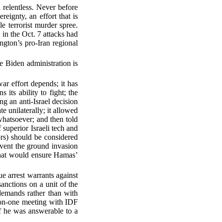
 relentless. Never before
eignty, an effort that is
le terrorist murder spree.
 in the Oct. 7 attacks had
ington’s pro-Iran regional
he Biden administration is
r effort depends; it has
its ability to fight; the
ng an anti-Israel decision
te unilaterally; it allowed
whatsoever; and then told
 superior Israeli tech and
ors) should be considered
revent the ground invasion
 that would ensure Hamas’
e arrest warrants against
sanctions on a unit of the
emands rather than with
e-on-one meeting with IDF
if he was answerable to a