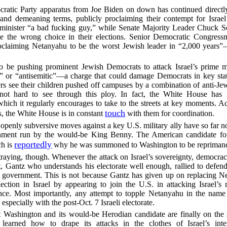
ratic Party apparatus from Joe Biden on down has continued directl
 and demeaning terms, publicly proclaiming their contempt for Israel
me minister “a bad fucking guy,” while Senate Majority Leader Chuck S
ade the wrong choice in their elections. Senior Democratic Congres
oclaiming Netanyahu to be the worst Jewish leader in “2,000 years”—i
 be pushing prominent Jewish Democrats to attack Israel’s prime mi
l” or “antisemitic”—a charge that could damage Democrats in key stat
rs see their children pushed off campuses by a combination of anti-Je
not hard to see through this ploy. In fact, the White House has
 which it regularly encourages to take to the streets at key moments. Ac
touch
, the White House is in constant
with them for coordination.
 openly subversive moves against a key U.S. military ally have so far no
nment run by the would-be King Benny. The American candidate for
reportedly
ch is
why he was summoned to Washington to be repriman
traying, though. Whenever the attack on Israel’s sovereignty, democr
, Gantz who understands his electorate well enough, rallied to defend
 government. This is not because Gantz has given up on replacing Neta
tion in Israel by appearing to join the U.S. in attacking Israel’s mo
ce. Most importantly, any attempt to topple Netanyahu in the name 
 especially with the post-Oct. 7 Israeli electorate.
t Washington and its would-be Herodian candidate are finally on th
 learned how to drape its attacks in the clothes of Israel’s int