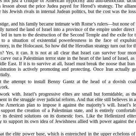
 not just a critique of American hypocrisy and anti-democratic tact
lesson about the price Judea payed for Herod’s strategy. The allia
 his Jewish rivals in internal Judean politics, but the cost was the lo
ige, and his family became intimate with Rome’s rulers—but none of th
ly turned the land of Israel into a province of the empire under direct
d in turn to the destruction of the Second Temple and the exile for 
 to a situation of existential powerlessness in the face of expul
mory, in the Holocaust. So how did the Herodian strategy turn out for 
? Yes, it can. It is not at all clear that Israel can survive four mo
carve out a Palestinian terror state in the heart of the land of Israel, a
e East. If it is to survive at all, Israel must break the noose that Ira
tration is actively promoting and protecting. Once Iran actually g
ially.
at the attempt to install Benny Gantz at the head of a dovish coali
work.
work with. Israel’s progressive elites are small but formidable, as 
t in the struggle over judicial reform. And that elite still believes in a
 American plan to impose it against the majority’s will. Israel’s 
 support the creation of a Palestinian state, and is entirely comfortab
ts desired solutions on its domestic foes. Like the Hellenized elite
 to support its own idea of Jewishness allied with power against the r
at the elite power base, which is entrenched in the upper echelons of 