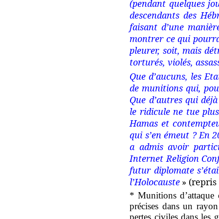
(pendant quelques jou
descendants des Hébr
faisant d’une manière
montrer ce qui pourrai
pleurer, soit, mais dé
torturés, violés, assa
Que d’aucuns, les Etat
de munitions qui, pou
Que d’autres qui déjà 
le ridicule ne tue plu
Hamas et contempteur
qui s’en émeut ? En 20
a admis avoir partic
Internet Religion Conf
futur diplomate s’étai
l’Holocauste
» (repris
* Munitions d’attaque d
précises dans un rayon
pertes civiles dans les 