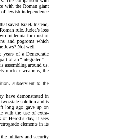
ics. The comparison with
nce with the Roman giant
ss of Jewish independence
at saved Israel. Instead,
 Roman rule. Judea’s loss
two millennia for most of
sions and pogroms which
the Jews? Not well.
re years of a Democratic
s part of an “integrated”—
n is assembling around us,
ets nuclear weapons, the
tion, subservient to the
they have demonstrated in
 two-state solution and is
left long ago gave up on
le with the use of extra-
s of Herod’s day, it sees
etrograde elements in its
the military and security