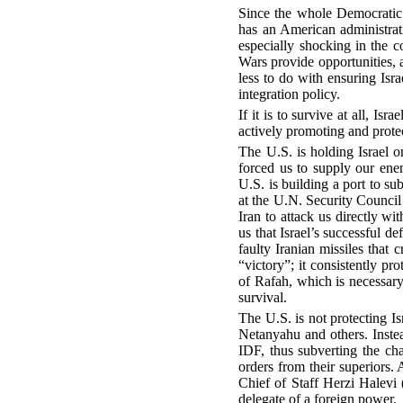
Since the whole Democratic P
has an American administrati
especially shocking in the co
Wars provide opportunities, a
less to do with ensuring Isra
integration policy.
If it is to survive at all, I
actively promoting and prote
The U.S. is holding Israel 
forced us to supply our enem
U.S. is building a port to su
at the U.N. Security Council a
Iran to attack us directly w
us that Israel’s successful d
faulty Iranian missiles that
“victory”; it consistently pro
of Rafah, which is necessary
survival.
The U.S. is not protecting I
Netanyahu and others. Instead
IDF, thus subverting the c
orders from their superiors.
Chief of Staff Herzi Halevi 
delegate of a foreign power.