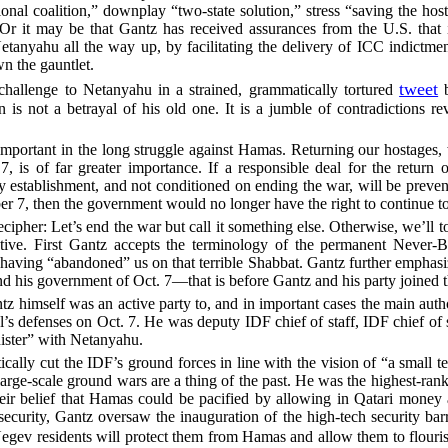
ional coalition,” downplay “two-state solution,” stress “saving the hos
Or it may be that Gantz has received assurances from the U.S. that 
tanyahu all the way up, by facilitating the delivery of ICC indictme
n the gauntlet.
tweet
hallenge to Netanyahu in a strained, grammatically tortured
b
n is not a betrayal of his old one. It is a jumble of contradictions re
 important in the long struggle against Hamas. Returning our hostage
 is of far greater importance. If a responsible deal for the return 
y establishment, and not conditioned on ending the war, will be preve
r 7, then the government would no longer have the right to continue to 
 decipher: Let’s end the war but call it something else. Otherwise, we’ll
ctive. First Gantz accepts the terminology of the permanent Never-B
having “abandoned” us on that terrible Shabbat. Gantz further emphasize
nd his government of Oct. 7—that is before Gantz and his party joined t
tz himself was an active party to, and in important cases the main auth
ael’s defenses on Oct. 7. He was deputy IDF chief of staff, IDF chief of s
nister” with Netanyahu.
tically cut the IDF’s ground forces in line with the vision of “a small
 large-scale ground wars are a thing of the past. He was the highest-ran
heir belief that Hamas could be pacified by allowing in Qatari money
f security, Gantz oversaw the inauguration of the high-tech security bar
egev residents will protect them from Hamas and allow them to flouris