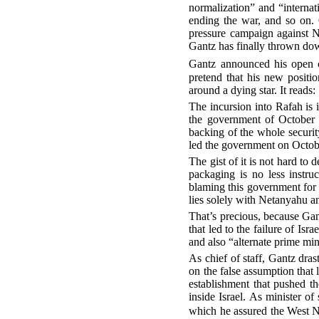
normalization” and “internat
ending the war, and so on. 
pressure campaign against Ne
Gantz has finally thrown dow
Gantz announced his open c
pretend that his new positio
around a dying star. It reads:
The incursion into Rafah is
the government of October 7,
backing of the whole securit
led the government on Octobe
The gist of it is not hard to
packaging is no less instru
blaming this government for 
lies solely with Netanyahu a
That’s precious, because Gan
that led to the failure of Isr
and also “alternate prime mi
As chief of staff, Gantz dras
on the false assumption that
establishment that pushed t
inside Israel. As minister o
which he assured the West N