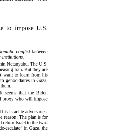
e to impose U.S.
lomatic conflict between
institutions.
amin Netanyahu. The U.S.
peasing Iran. But they are
t want to learn from his
th genocidaires in Gaza,
 them.
it seems that the Biden
al proxy who will impose
s Israelite adversaries.
e reason: The plan is for
 return Israel to the two-
de-escalate” in Gaza, the