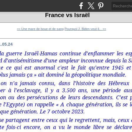
France vs Israël
<< Une mare de boue et de sang
Pourquoi J. Biden veut-il... >>
1.05.24
 la guerre Israël-Hamas continue d’enflammer les esp
nd d’antisémitisme d’une ampleur inconnue depuis la 
ue ce qui est anormal c'est le fait qu’entre 1945 et
plus jamais ça » ait dominé la géopolitique mondiale.
 on n’a jamais connu, dans l’histoire des Hébreux 
er à l’esclavage, il y a 3.500 ans, une période au
on ou des persécutions de leurs descendants. C’est 
e l’Egypte) on rappelle
« A chaque génération, ils se l
que génération. Le 7 octobre 2023.
 se partagent entre ceux qui le regrettent, mais, ceux
te fois-ci encore, on a vu le monde libre se déclarer