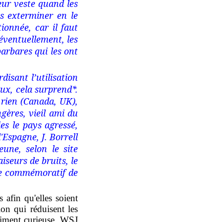
eur veste quand les
s exterminer en le
ionnée, car il faut
 éventuellement, les
barbares qui les ont
disant l’utilisation
ux, cela surprend*.
t rien (Canada, UK),
ngères, vieil ami du
s le pays agressé,
'Espagne, J. Borrell
une, selon le site
iseurs de bruits, le
ce commémoratif de
fin qu'elles soient
on qui réduisent les
iment curieuse
.
WSJ