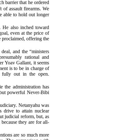
ch barrier that he ordered
t of assault firearms. We
e able to hold out longer
s. He also inched toward
oal, even at the price of
 proclaimed, offering the
deal, and the “ministers
presumably rational and
r Yoav Gallant, it seems
ent is to be in charge of
s fully out in the open.
le the administration has
l but powerful Never-Bibi
judiciary. Netanyahu was
s drive to attain nuclear
 judicial reform, but, as
 because they are for all-
entions are so much more