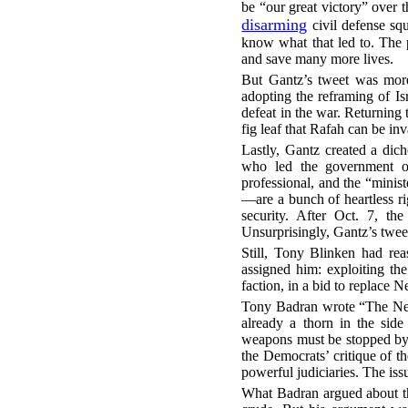
be “our great victory” over t
disarming
civil defense squ
know what that led to. The p
and save many more lives.
But Gantz’s tweet was more
adopting the reframing of Is
defeat in the war. Returning
fig leaf that Rafah can be in
Lastly, Gantz created a dic
who led the government on
professional, and the “mini
—are a bunch of heartless ri
security. After Oct. 7, th
Unsurprisingly, Gantz’s twee
Still, Tony Blinken had reas
assigned him: exploiting the
faction, in a bid to replace 
Tony Badran wrote “The New 
already a thorn in the side 
weapons must be stopped by a
the Democrats’ critique of t
powerful judiciaries. The i
What Badran argued about th