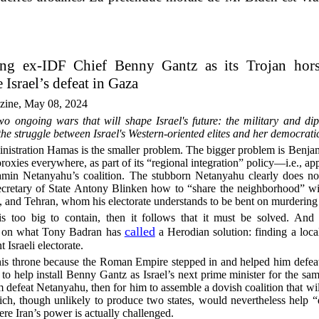
ng ex-IDF Chief Benny Gantz as its Trojan hors
srael’s defeat in Gaza
zine, May 08, 2024
o ongoing wars that will shape Israel's future: the military and dip
he struggle between Israel's Western-oriented elites and her democratic 
ministration Hamas is the smaller problem. The bigger problem is Benj
 proxies everywhere, as part of its “regional integration” policy—i.e., ap
amin Netanyahu’s coalition. The stubborn Netanyahu clearly does no
ecretary of State Antony Blinken how to “share the neighborhood” wi
 and Tehran, whom his electorate understands to be bent on murdering
s too big to contain, then it follows that it must be solved. And 
called
in on what Tony Badran has
a Herodian solution: finding a loc
 Israeli electorate.
s throne because the Roman Empire stepped in and helped him defeat hi
 help install Benny Gantz as Israel’s next prime minister for the sam
m defeat Netanyahu, then for him to assemble a dovish coalition that will
ch, though unlikely to produce two states, would nevertheless help “
here Iran’s power is actually challenged.