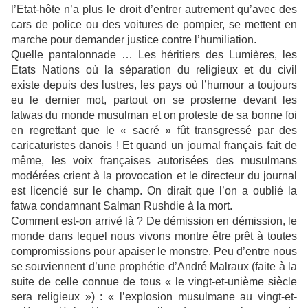
l’Etat-hôte n’a plus le droit d’entrer autrement qu’avec des
cars de police ou des voitures de pompier, se mettent en
marche pour demander justice contre l’humiliation.
Quelle pantalonnade … Les héritiers des Lumières, les
Etats Nations où la séparation du religieux et du civil
existe depuis des lustres, les pays où l’humour a toujours
eu le dernier mot, partout on se prosterne devant les
fatwas du monde musulman et on proteste de sa bonne foi
en regrettant que le « sacré » fût transgressé par des
caricaturistes danois ! Et quand un journal français fait de
même, les voix françaises autorisées des musulmans
modérées crient à la provocation et le directeur du journal
est licencié sur le champ. On dirait que l’on a oublié la
fatwa condamnant Salman Rushdie à la mort.
Comment est-on arrivé là ? De démission en démission, le
monde dans lequel nous vivons montre être prêt à toutes
compromissions pour apaiser le monstre. Peu d’entre nous
se souviennent d’une prophétie d’André Malraux (faite à la
suite de celle connue de tous « le vingt-et-unième siècle
sera religieux ») : « l’explosion musulmane au vingt-et-