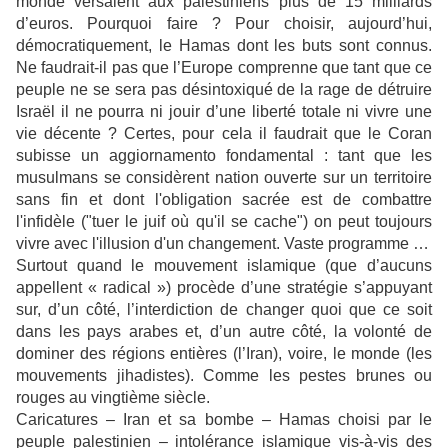
monde versaient aux palestiniens plus de 15 milliards
d’euros. Pourquoi faire ? Pour choisir, aujourd’hui,
démocratiquement, le Hamas dont les buts sont connus.
Ne faudrait-il pas que l’Europe comprenne que tant que ce
peuple ne se sera pas désintoxiqué de la rage de détruire
Israël il ne pourra ni jouir d’une liberté totale ni vivre une
vie décente ? Certes, pour cela il faudrait que le Coran
subisse un aggiornamento fondamental : tant que les
musulmans se considèrent nation ouverte sur un territoire
sans fin et dont l'obligation sacrée est de combattre
l'infidèle ("tuer le juif où qu'il se cache") on peut toujours
vivre avec l'illusion d'un changement. Vaste programme …
Surtout quand le mouvement islamique (que d’aucuns
appellent « radical ») procède d’une stratégie s’appuyant
sur, d’un côté, l’interdiction de changer quoi que ce soit
dans les pays arabes et, d’un autre côté, la volonté de
dominer des régions entières (l’Iran), voire, le monde (les
mouvements jihadistes). Comme les pestes brunes ou
rouges au vingtième siècle.
Caricatures – Iran et sa bombe – Hamas choisi par le
peuple palestinien – intolérance islamique vis-à-vis des