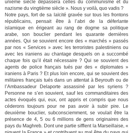
unième siècle dépassera celles du communisme et du
nazisme du vingtième siècle ». Nous y voilà, quo vadis ?
Notre pays, fort de sa laïcité gravée sur tous les frontons
républicains, pensait être à l’abri de la déferlante
islamique en érigeant au rang de dogme sa politique
arabe, son bouclier pendant les quarante dernières
années. Qui se souvient encore des « marchés » passés
par nos « Services » avec les terroristes palestiniens ou
avec les iraniens au chantage desquels on a succombé
chaque fois qu’il était nécessaire ? Qui se souvient des
agents de police français tués par des « diplomates »
iraniens à Paris ? Et plus loin encore, qui se souvient des
militaires français tués dans un attentat à Beyrouth ou de
l’Ambassadeur Delaporte assassiné par les syriens ?
Personne ne s’en souvient, sauf les commanditaires des
actes évoqués qui, eux, ont appris et compris que nous
céderons toujours pour ne pas avoir à subir pire. Le
deuxième bouclier, subconsciemment, se voulait être la
présence de 4, 5 ou 6 millions de gens originaires des
pays du Maghreb. Dont une partie sifflent la Marseillaise, «
niquent la France » et contribuent au mal être du pays qui