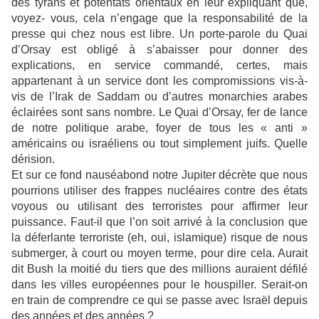
des tyrans et potentats orientaux en leur expliquant que,
voyez- vous, cela n’engage que la responsabilité de la
presse qui chez nous est libre. Un porte-parole du Quai
d’Orsay est obligé à s’abaisser pour donner des
explications, en service commandé, certes, mais
appartenant à un service dont les compromissions vis-à-
vis de l’Irak de Saddam ou d’autres monarchies arabes
éclairées sont sans nombre. Le Quai d’Orsay, fer de lance
de notre politique arabe, foyer de tous les « anti »
américains ou israéliens ou tout simplement juifs. Quelle
dérision.
Et sur ce fond nauséabond notre Jupiter décrète que nous
pourrions utiliser des frappes nucléaires contre des états
voyous ou utilisant des terroristes pour affirmer leur
puissance. Faut-il que l’on soit arrivé à la conclusion que
la déferlante terroriste (eh, oui, islamique) risque de nous
submerger, à court ou moyen terme, pour dire cela. Aurait
dit Bush la moitié du tiers que des millions auraient défilé
dans les villes européennes pour le houspiller. Serait-on
en train de comprendre ce qui se passe avec Israël depuis
des années et des années ?