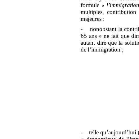
formule «
l’immigratio
multiples, contributio
majeures :
- nonobstant la contrib
65 ans » ne fait que di
autant dire que la solu
de l’immigration ;
- telle qu’aujourd’hui (