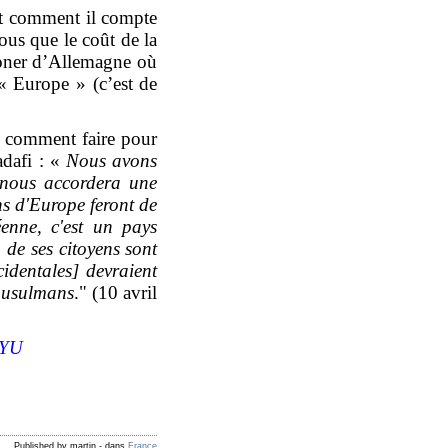
ent comment il compte
us que le coût de la
honer d’Allemagne où
« Europe » (c’est de
s comment faire pour
adafi : «
Nous avons
 nous accordera une
s d'Europe feront de
enne, c'est un pays
de ses citoyens sont
identales] devraient
 musulmans
." (10 avril
XYU
Published by martin
-
dans
France