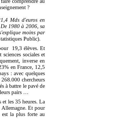
à faire comprendre au
enseignement ?
121,4 Mds d'euros en
. De 1980 à 2006, sa
s'explique moins par
Statistiques Public).
pour 19,3 élèves. Et
t sciences sociales et
tiquement, inverse en
 23% en France, 12,5
pays : avec quelques
c 268.000 chercheurs
s à battre le pavé de
 leurs pairs …
s et les 35 heures. La
en Allemagne. Et pour
 est la plus forte au