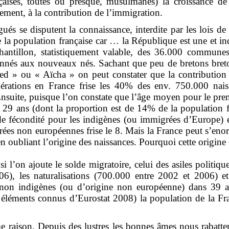
çaises, toutes ou presque, musulmanes) la croissance de
lement, à la contribution de l’immigration.
és se disputent la connaissance, interdite par les lois de
la population française car … la République est une et indi
chantillon, statistiquement valable, des 36.000 commune
nnés aux nouveaux nés. Sachant que peu de bretons breto
ed » ou « Aïcha » on peut constater que la contribution
érations en France frise les 40% des env. 750.000 nais
Ensuite, puisque l’on constate que l’âge moyen pour le pr
 29 ans (dont la proportion est de 14% de la population f
de fécondité pour les indigènes (ou immigrées d’Europe) e
es non européennes frise le 8. Mais la France peut s’enor
n oubliant l’origine des naissances. Pourquoi cette origine 
i l’on ajoute le solde migratoire, celui des asiles politiq
6), les naturalisations (700.000 entre 2002 et 2006) et
non indigènes (ou d’origine non européenne) dans 39 an
s éléments connus d’Eurostat 2008) la population de la Fr
 raison. Depuis des lustres les bonnes âmes nous rabattent