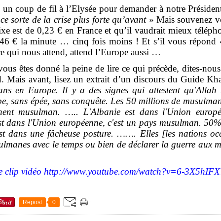
ez un coup de fil à l’Elysée pour demander à notre Présid
ce sorte de la crise plus forte qu’avant
» Mais souvenez vo
ixe est de 0,23 € en France et qu’il vaudrait mieux télép
046 € la minute … cinq fois moins ! Et s’il vous répond 
ce qui nous attend, attend l’Europe aussi …
ous êtes donné la peine de lire ce qui précède, dites-nou
d. Mais avant, lisez un extrait d’un discours du Guide Kh
ns en Europe. Il y a des signes qui attestent qu'Allah
pe, sans épée, sans conquête. Les 50 millions de musulman
inent musulman. ….. L'Albanie est dans l'Union europé
t dans l'Union européenne, c'est un pays musulman. 50% 
t dans une fâcheuse posture. ……. Elles [les nations occ
ulmanes avec le temps ou bien de déclarer la guerre aux
 le clip vidéo http://www.youtube.com/watch?v=6-3X5hIF
Repost
0