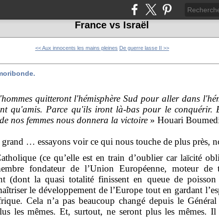
France vs Israël
<< Aux innocents les mains pleines
De guerre lasse II >>
moribonde.
d'hommes quitteront l'hémisphère Sud pour aller dans l'hé
nt qu'amis. Parce qu'ils iront là-bas pour le conquérir. 
re de nos femmes nous donnera la victoire
» Houari Boumedi
grand … essayons voir ce qui nous touche de plus près, no
atholique (ce qu’elle est en train d’oublier car laïcité ob
embre fondateur de l’Union Européenne, moteur de tou
nt (dont la quasi totalité finissent en queue de poisso
aîtriser le développement de l’Europe tout en gardant l’es
rique. Cela n’a pas beaucoup changé depuis le Général s
lus les mêmes. Et, surtout, ne seront plus les mêmes. Il 