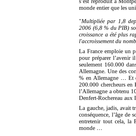
s’est reproduit à Montpe
monde entier que les uni
"
Multipliée par 1,8 de
2006 (6,8 % du PIB) soi
croissance a été plus r
l'accroissement du nombr
La France emploie un p
pour préparer l’avenir il
seulement 160.000 dans 
Allemagne. Une des con
% en Allemagne … Et ce
200.000 chercheurs en 
l’Allemagne a obtenu 10
Denfert-Rochereau aux In
La gauche, jadis, avait t
conséquence, l’âge de so
entretenir tout cela, la
monde …