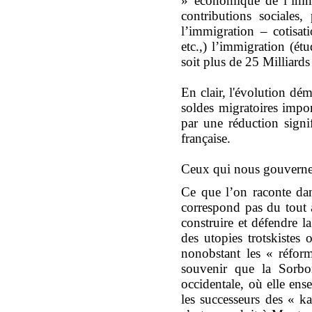
» économique de l’imm
contributions sociales
l’immigration – cotisat
etc.,) l’immigration (ét
soit plus de 25 Milliards
En clair, l'évolution dé
soldes migratoires impor
par une réduction signi
française.
Ceux qui nous gouvernent
Ce que l’on raconte da
correspond pas du tout 
construire et défendre l
des utopies trotskistes 
nonobstant les « réform
souvenir que la Sorbo
occidentale, où elle ens
les successeurs des « k