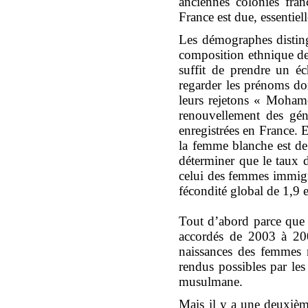
anciennes colonies fran
France est due, essentiel
Les démographes distingu
composition ethnique de 
suffit de prendre un é
regarder les prénoms do
leurs rejetons « Moham
renouvellement des gén
enregistrées en France. 
la femme blanche est de
déterminer que le taux 
celui des femmes immigré
fécondité global de 1,9 e
Tout d’abord parce que s
accordés de 2003 à 200
naissances des femmes 
rendus possibles par le
musulmane.
Mais il y a une deuxième