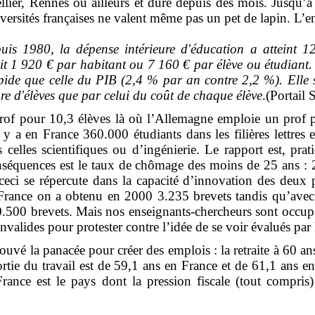
llier, Rennes ou ailleurs et dure depuis des mois. Jusqu’
versités françaises ne valent même pas un pet de lapin. L’
puis 1980, la dépense intérieure d'éducation a atteint 
t 1 920 € par habitant ou 7 160 € par élève ou étudiant
apide que celle du PIB (2,4 % par an contre 2,2 %). Elle 
e d'élèves que par celui du coût de chaque élève
.(Portail 
rof pour 10,3 élèves là où l’Allemagne emploie un prof 
 y a en France 360.000 étudiants dans les filières lettres e
celles scientifiques ou d’ingénierie. Le rapport est, pra
séquences est le taux de chômage des moins de 25 ans :
ci se répercute dans la capacité d’innovation des deux 
France on a obtenu en 2000 3.235 brevets tandis qu’ave
.500 brevets. Mais nos enseignants-chercheurs sont occupé
valides pour protester contre l’idée de se voir évalués par
rouvé la panacée pour créer des emplois : la retraite à 60 an
rtie du travail est de 59,1 ans en France et de 61,1 ans 
 France est le pays dont la pression fiscale (tout compris)