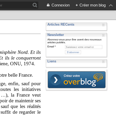
Connexion
+
Créer mon blog
Articles RÉCents
Newsletter
Abonnez-vous pour être averti des nouveaux
articles publiés.
Email
misphère Nord. Et ils
Et ils le conquerront
Liens
ene, ONU, 1974.
tre belle France.
lige, enfin, sauf pour
tes les initiatives
n …), la France veut
poir de maintenir ses
auf que les réalités
suffit de regarder le