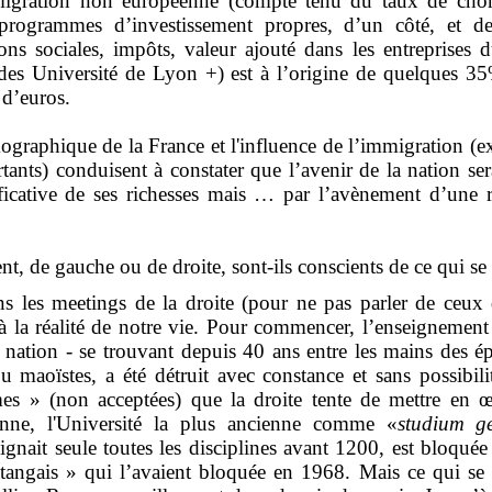
igration non européenne (compte tenu du taux de chô
, programmes d’investissement propres, d’un côté, et d
ions sociales, impôts, valeur ajouté dans les entreprises
udes Université de Lyon +) est à l’origine de quelques 35
 d’euros.
mographique de la France et l'influence de l’immigration (e
tants) conduisent à constater que l’avenir de la nation ser
ficative de ses richesses mais … par l’avènement d’une 
, de gauche ou de droite, sont-ils conscients de ce qui se
ns les meetings de la droite (pour ne pas parler de ceu
à la réalité de notre vie. Pour commencer, l’enseignement
a nation - se trouvant depuis 40 ans entre les mains des 
ou maoïstes, a été détruit avec constance et sans possibili
es » (non acceptées) que la droite tente de mettre en œu
nne, l'Université la plus ancienne comme «
studium ge
eignait seule toutes les disciplines avant 1200, est bloqué
atangais » qui l’avaient bloquée en 1968. Mais ce qui se