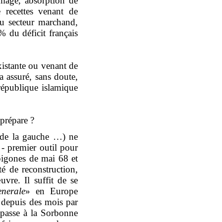
mage, absorption de
e recettes venant de
 du secteur marchand,
% du déficit français
xistante ou venant de
a assuré, sans doute,
république islamique
 prépare ?
x de la gauche …) ne
 - premier outil pour
épigones de mai 68 et
té de reconstruction,
vre. Il suffit de se
nerale
» en Europe
e depuis des mois par
 passe à la Sorbonne