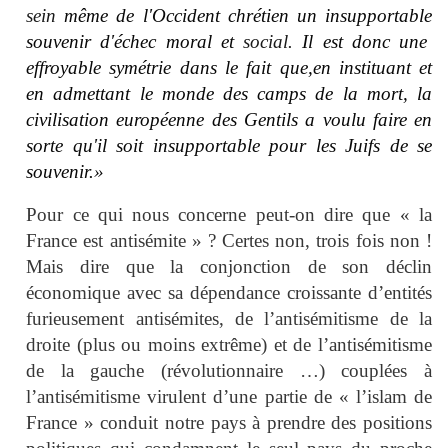
sein
même
de
l'Occident
chrétien
un
insup
portable
souvenir
d'échec
moral
et
social.
Il
est
donc
une
effroyable symétrie
dans
le
fait
que,
en
instituant
et
en
admettant
le
monde
des
camps
de la
mort,
la
civilisation
européenne
des
Gentils
a
voulu
faire
en
sorte
qu'il
soit
insupportable
pour
les
Juifs
de
se
souvenir.
»
Pour ce qui nous concerne peut-on dire que « la
France est antisémite » ? Certes non, trois fois non !
Mais dire que la conjonction de son déclin
économique avec sa dépendance croissante d’entités
furieusement antisémites, de l’antisémitisme de la
droite (plus ou moins extrême) et de l’antisémitisme
de la gauche (révolutionnaire …) couplées à
l’antisémitisme virulent d’une partie de « l’islam de
France » conduit notre pays à prendre des positions