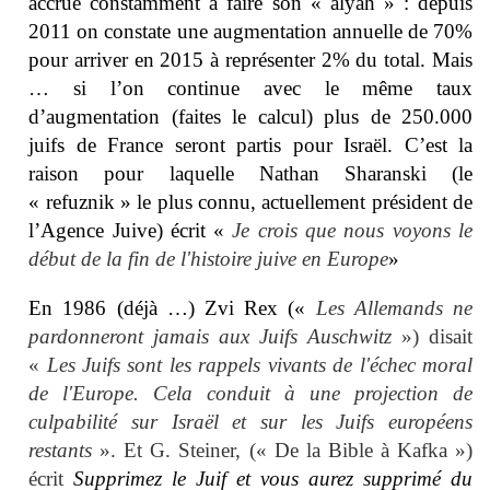
accrue constamment à faire son « alyah » : depuis
2011 on constate une augmentation annuelle de 70%
pour arriver en 2015 à représenter 2% du total. Mais
… si l’on continue avec le même taux
d’augmentation (faites le calcul) plus de 250.000
juifs de France seront partis pour Israël. C’est la
raison pour laquelle Nathan Sharanski (le
« refuznik » le plus connu, actuellement président de
l’Agence Juive) écrit «
Je crois que nous voyons le
début de la fin de
l'histoire juive en Europe
»
En 1986 (déjà …) Zvi Rex («
Les Allemands
ne
pardonneront jamais
aux Juifs
Auschwitz
») disait
«
Les Juifs sont
les rappels
vivants
de l'échec
moral
de l'Europe.
Cela conduit à une
projection
de
culpabilité
sur
Israël et sur les Juifs
européens
restants
». Et G. Steiner, (« De la Bible à Kafka »)
écrit
Supprimez
le
Juif
et
vous
aurez
supprimé
du