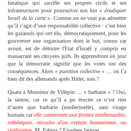
fanatique qui sacrifie ses propres civils et ses
infrastructures pour poursuivre son but «
éradiquer
Israël de la carte
». Comme on ne veut pas admettre
qu’il s’agit d’une responsabilité collective : c’est bien
les gazaouïs
qui ont élu, démocratiquement, pour les
gouverner une organisation dont le but, connu car
avoué, est de détruire l'Etat d'Israël y compris en
massacrant ses citoyens juifs. Ils apprendront un jour
que la démocratie signifie que les votes ont des
conséquences.
Alors «
punition collective
» … on l’a
bien dit des allemands après Hitler, non ?
Quant à Monsieur de Villepin … « barbarie » ? Oui,
la sienne, car ce qu’il a pu éructer ce n’est rien
d’autre que barbarie (intellectuelle), sans visage
humain car
elle contrevient aux formes intellectuelles,
esthétiques, morales d'un certain humanisme, ou
civilisation
. M. Fabius ? Ejusdem farinae …