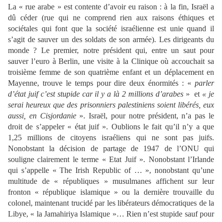
La « rue arabe » est contente d’avoir eu raison : à la fin, Israël a
dû céder (rue qui ne comprend rien aux raisons éthiques et
sociétales qui font que la société israélienne est unie quand il
s’agit de sauver un des soldats de son armée). Les dirigeants du
monde ? Le premier, notre président qui, entre un saut pour
sauver l’euro à Berlin, une visite à la Clinique où accouchait sa
troisième femme de son quatrième enfant et un déplacement en
Mayenne, trouve le temps pour dire deux énormités : «
parler
d’état juif c’est stupide car il y a là 2 millions d’arabes
» et
« je
serai heureux que des prisonniers palestiniens soient libérés, eux
aussi, en Cisjordanie
». Israël, pour notre président, n’a pas le
droit de s’appeler « état juif ». Oublions le fait qu’il n’y a que
1,25 millions de citoyens israéliens qui ne sont pas juifs.
Nonobstant la décision de partage de 1947 de l’ONU qui
souligne clairement le terme « Etat Juif ». Nonobstant l’Irlande
qui s’appelle « The Irish Republic of … », nonobstant qu’une
multitude de « républiques » musulmanes affichent sur leur
fronton « république islamique » ou la dernière trouvaille du
colonel, maintenant trucidé par les libérateurs démocratiques de la
Libye, « la Jamahiriya Islamique »… Rien n’est stupide sauf pour