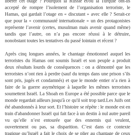
libérer cet otage ? Pourquoi la Russie et/ou la Turquie ont-ils
accepté de rompre l’isolement de l’organisation terroriste, le
Hamas, qui gardait l’otage en « discutant » avec elle ? Serait-ce
que pour la « communauté internationale » un des protagonistes
représente l’avenir (certes, musulman mais avenir quand même)
tandis que l’autre, on n’a pas encore réussi à le détruire,
nonobstant toutes les tentatives du passé lointain et récent ?
Après cinq longues années, le chantage émotionnel auquel les
terroristes du Hamas ont soumis Israël et son peuple a produit
deux résultats lourds de conséquences : on a démontré que les
terroristes n’ont rien à perdre (sauf du temps dans une prison s’ils
sont pris, jugés et condamnés) et que le monde entier n’a rien à
faire de la guerre asymétrique à laquelle les mêmes terroristes
soumettent Israël.
La Shoah en Europe
a été possible
parce que le
monde
regardait ailleurs
jusqu'à ce qu'il soit
trop tard.
Les Juifs
ont
été abandonnés
à
leur sort. Et l’histoire se répète :
le monde est
en
train
d'abandonner
Israël qui fait face à un
destin à nul autre pareil
vu qu’elle n’est entourée que des ennemis qui veulent,
ouvertement ou pas, sa disparition.
C’est dans ce contexte
tragique qu’Israël a fait le choix de se plier au chantage de ceux