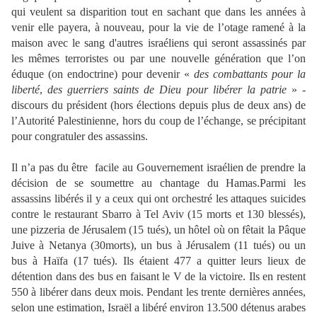
qui veulent sa disparition tout en sachant
que dans
les années à
venir
elle payera, à nouveau,
pour la vie de
l’otage ramené à la
maison
avec le sang d'
autres
israéliens qui seront assassinés par
les mêmes terroristes ou par une nouvelle génération que l’on
éduque (on endoctrine) pour devenir «
des combattants pour la
liberté
,
des guerriers saints de Dieu pour libérer la patrie
»
-
discours du président (hors élections depuis plus de deux ans) de
l’Autorité Palestinienne, hors du coup de l’échange, se précipitant
pour congratuler des assassins.
Il
n’a pas du être
facile au Gouvernement israélien de prendre la
décision de se soumettre au chantage du Hamas.
Parmi les
assassins libérés
il y
a ceux qui ont orchestré
les attaques
suicides
contre
le restaurant Sbarro à Tel Aviv (15 morts et 130 blessés),
une pizzeria
de Jérusalem
(15
tués)
, un hôtel où on fêtait la Pâque
Juive à
Netanya
(30
morts),
un bus à Jérusalem
(11
tués)
ou un
bus
à Haïfa
(17
tués)
. Ils étaient 477 a quitter leurs lieux de
détention dans des bus en faisant le V de la victoire. Ils en restent
550
à libérer dans deux mois
.
Pendant les trente
dernières années,
selon
une estimation,
Israël a libéré
environ 13.500
détenus arabes