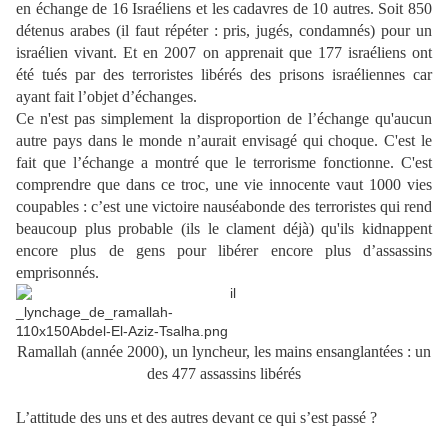
en échange de
16
Israéliens et
les cadavres de
10 autres
. Soit 850
détenus arabes (il faut répéter : pris, jugés, condamnés) pour un
israélien vivant. Et en 2007 on apprenait que 177 israéliens ont
été tués par des terroristes libérés des prisons israéliennes car
ayant fait l’objet d’échanges.
Ce n'est pas simplement
la disproportion de l’échange
qu'aucun
autre pays
dans le monde n’aurait envisagé qui choque
.
C'est le
fait
que l’échange a montré
que le terrorisme
fonctionne. C'est
comprendre
que dans ce troc,
une vie
innocente
vaut
1000 vies
coupables
:
c’est une victoire
nauséabonde
des terroristes
qui rend
beaucoup plus
probable (ils le clament déjà) qu'ils
kidnappent
encore plus de gens
pour libérer encore
plus d’assassins
emprisonnés.
Ramallah (année 2000), un lyncheur, les mains ensanglantées : un
des 477 assassins libérés
L’attitude des uns et des autres devant ce qui s’est passé ?