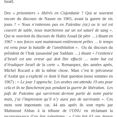
Israël.
Des
« prisonniers » libérés en Cisjordanie
? Qui se souvient
encore du discours de Nasser en 1965, avant la guerre de six
jours ? «
Nous n’entrerons pas en Palestine (sic) ou le sol est
couvert de sable, nous marcherons sur un sol saturé de sang
».
Qui se souvient du discours de Hafez Assad (le père …) disant en
1967 «
nos forces sont maintenant entièrement prêtes … le temps
est venu pour la bataille de l’annihilation
». Ou du discours du
président de l’Irak (assassiné par Saddam …) disant «
l’existence
d’Israël est une erreur qui doit être effacée … notre but est
d’éradiquer Israël de la carte »
. Remarquez, des années après,
Michel Rocard a dit la même chose. Mais c’est le précurseur
d’Arafat qui a explicité ce dont il était question (nous sommes en
1967) : «
Le jour J approche. Les arabes ont attendu 19 ans pour
cela et ils ne flancheront pas pendant la guerre de libération. Les
juifs de Palestine qui survivront devront partir de notre patrie
mais, j’ai l’impression qu’il n’y aura pas de survivants
». Ces
mots sont importants car, 44 ans après ils sont repris par
Mahmoud Abbas à la tribune de l’ONU en réclamant la
reconnaissance d’un état palestinien : «
Cela fait 63 ans depuis