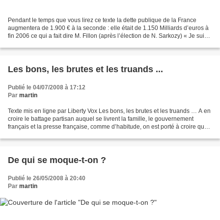
Pendant le temps que vous lirez ce texte la dette publique de la France
augmentera de 1.900 € à la seconde : elle était de 1.150 Milliards d’euros à
fin 2006 ce qui a fait dire M. Fillon (après l’élection de N. Sarkozy) « Je suis à
la tête d'un Etat qui...
Les bons, les brutes et les truands ...
Publié le 04/07/2008 à 17:12
Par
martin
Texte mis en ligne par Liberty Vox Les bons, les brutes et les truands … A en
croire le battage partisan auquel se livrent la famille, le gouvernement
français et la presse française, comme d’habitude, on est porté à croire que
la libération des 15 otages...
De qui se moque-t-on ?
Publié le 26/05/2008 à 20:40
Par
martin