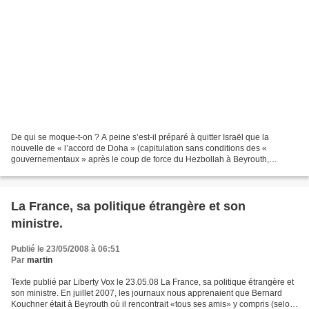
De qui se moque-t-on ? A peine s’est-il préparé à quitter Israël que la
nouvelle de « l’accord de Doha » (capitulation sans conditions des «
gouvernementaux » après le coup de force du Hezbollah à Beyrouth,
capitulation saluée comme il se doit par la...
La France, sa politique étrangère et son
ministre.
Publié le 23/05/2008 à 06:51
Par
martin
Texte publié par Liberty Vox le 23.05.08 La France, sa politique étrangère et
son ministre. En juillet 2007, les journaux nous apprenaient que Bernard
Kouchner était à Beyrouth où il rencontrait «tous ses amis» y compris (selon