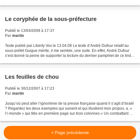
les dépêches d’agence)...
Le coryphée de la sous-préfecture
Publié le 13/04/2008 à 17:37
Par
martin
Texte publié par Liberty Vox le 13.04.08 Le texte d’André Dufour relatif au
sous-préfet Guigue mérite, il me semble, une suite. En effet, André Dufour
s’est donné la peine de supporter la lecture du dernier pamphlet de ce triste
sire. Son dégoût transpire...
Les feuilles de chou
Publié le 30/12/2007 à 17:23
Par
martin
Jusqu’où peut aller l’ignominie de la presse française quand il s’agit d’Israël
? Regardez les deux exemples qui suivent et qui illustrent mon propos. a. «
l’i-monde » qui titre en première page sur trois colonnes « Un combattant du
Hamas abattu par Israël...
< Page précédente