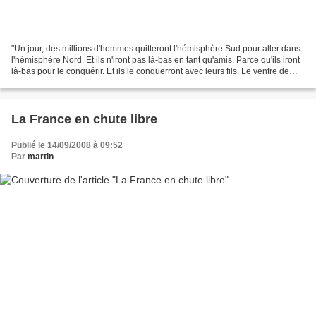
"Un jour, des millions d'hommes quitteront l'hémisphère Sud pour aller dans
l'hémisphère Nord. Et ils n'iront pas là-bas en tant qu'amis. Parce qu'ils iront
là-bas pour le conquérir. Et ils le conquerront avec leurs fils. Le ventre de
nos femmes nous...
La France en chute libre
Publié le 14/09/2008 à 09:52
Par
martin