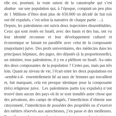
elle est, pourtant, la vraie raison de la catastrophe qui s’est
abattue
sur une population qui, à l’époque, comptait un peu plus
de 1 Millions d’êtres dont plus de 650.000 on décidé de fuir (où
ont été expulsés, c’est selon la narrative de chaque partie …).
Depuis, les palestiniens ont suivis deux trajectoires dissemblables.
Ceux qui sont restés en Israël, avec des hauts et des bas, ont vu
leur identité reconnue et leur développement culturel et
économique se faisant en parallèle avec celui de la composante
(majoritaire) juive. Des profs universitaires, des médecins dans les
principaux hôpitaux, des juges, des députés (à la proportionnelle),
un ministre, tous palestiniens, il y en a pléthore en Israël. Au ratio
des deux composantes de la population ? Certes pas, mais pas très
loin. Quant au niveau de vie, l’écart entre les deux populations est
-semble-t-il-
essentiellement lié au taux de femmes qui travaillent
et, fait marquant, cela est presque identique pour la composante
(très) religieuse juive.
Les palestiniens partis (ou expulsés) n’ont
trouvé dans aucun des pays où ils se sont installés autre chose que
des privations, des camps de réfugiés, l’interdiction d’obtenir une
citoyenneté, l’interdiction de posséder des propriétés ou d’exercer
des métiers réservés aux autochtones, j’en passe et des meilleures.