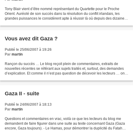
Tony Blair vient d’être nommé représentant du Quartette pour le Proche
Orient. Auréolé de son succès dans la résolution du conflit irlandais, les
grandes puissances le considèrent apte à réussir là où depuis des dizaines
d’années personne n’a rien pu...
Vous avez dit Gaza ?
Publié le 25/06/2007 à 19:26
Par
martin
Rançon du succès … Le blog reçoit plein de commentaires, extraits de
nouvelles récentes se référant aux sujets traités et, surtout, des demandes
d’explication. Et comme il n’est pas question de décevoir les lecteurs … on
recommence. Tout d’abord ceci...
Gaza II - suite
Publié le 24/06/2007 à 18:13
Par
martin
Questions et commentaires en vrac, voilà ce que les lecteurs du blog me
demandent de faire figurer dans une suite au texte concernant Gaza (Gaza
encore, Gaza toujours). - Le Hamas, pour démontrer la duplicité du Fatah
(considéré comme suppôt d’Israël...