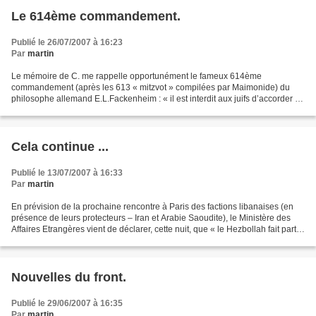
Le 614ème commandement.
Publié le 26/07/2007 à 16:23
Par
martin
Le mémoire de C. me rappelle opportunément le fameux 614ème
commandement (après les 613 « mitzvot » compilées par Maimonide) du
philosophe allemand E.L.Fackenheim : « il est interdit aux juifs d’accorder à
Hitler une victoire posthume » Ce rappel est...
Cela continue ...
Publié le 13/07/2007 à 16:33
Par
martin
En prévision de la prochaine rencontre à Paris des factions libanaises (en
présence de leurs protecteurs – Iran et Arabie Saoudite), le Ministère des
Affaires Etrangères vient de déclarer, cette nuit, que « le Hezbollah fait partie
de la politique libanaise...
Nouvelles du front.
Publié le 29/06/2007 à 16:35
Par
martin