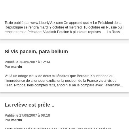
Texte publié par www.LibertyVox.com On apprend que « Le Président de la
République se rendra mardi 9 octobre et mercredi 10 octobre en Russie où il
rencontrera le Président Vladimir Poutine à plusieurs reprises. … La Russie
que la France considère comme...
Si vis pacem, para bellum
Publié le 26/09/2007 à 12:34
Par
martin
Voilà un adage vieux de deux millénaires que Bernard Kouchner a eu
l’imprudence de citer pour expliciter la position de la France vis-à-vis de
l’Iran. Propos, tous comptes faits, anodin si on le compare avec l’alternative
énoncée par notre président pour...
La relève est prête ..
Publié le 27/08/2007 à 08:18
Par
martin