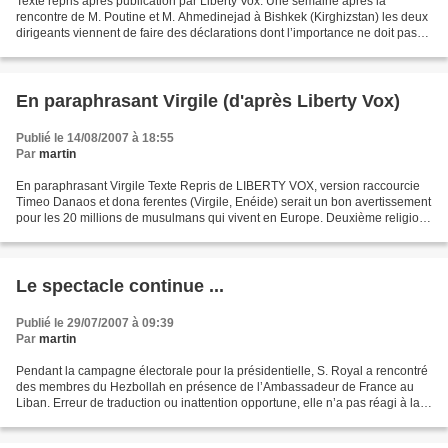
Texte repris après publication par Liberty Vox. Une semaine après la
rencontre de M. Poutine et M. Ahmedinejad à Bishkek (Kirghizstan) les deux
dirigeants viennent de faire des déclarations dont l’importance ne doit pas
être sous-estimée. L’un, vient...
En paraphrasant Virgile (d'après Liberty Vox)
Publié le 14/08/2007 à 18:55
Par
martin
En paraphrasant Virgile Texte Repris de LIBERTY VOX, version raccourcie
Timeo Danaos et dona ferentes (Virgile, Enéide) serait un bon avertissement
pour les 20 millions de musulmans qui vivent en Europe. Deuxième religion
du continent, premier groupe...
Le spectacle continue ...
Publié le 29/07/2007 à 09:39
Par
martin
Pendant la campagne électorale pour la présidentielle, S. Royal a rencontré
des membres du Hezbollah en présence de l’Ambassadeur de France au
Liban. Erreur de traduction ou inattention opportune, elle n’a pas réagi à la
comparaison faite entre les nazis...