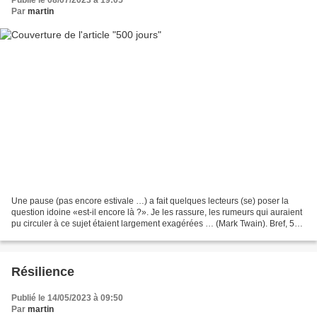
Publié le 08/07/2023 à 19:05
Par
martin
Une pause (pas encore estivale …) a fait quelques lecteurs (se) poser la
question idoine «est-il encore là ?». Je les rassure, les rumeurs qui auraient
pu circuler à ce sujet étaient largement exagérées … (Mark Twain). Bref, 500
jours après le début de...
Résilience
Publié le 14/05/2023 à 09:50
Par
martin