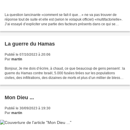
La question lancinante «comment se fait-il que…» ne va pas trouver de
réponse tout de suite et elle est (selon le volapuk officiel) «multifactorielle».
J’ai essayé d’expliciter une partie des facteurs présents dans ce qui se
passe depuis cinq jours :...
La guerre du Hamas
Publié le 07/10/2023 à 20:06
Par
martin
Bonjour, Je me dois d’écrire, à chaud, ce que beaucoup de gens pensent : la
guerre du Hamas contre Israël, 5.000 fusées tirées sur les populations
civiles, des infiltrations, des dizaines de morts et plus d’un millier de blessés,
des otages (en grand...
Mon Dieu ...
Publié le 30/09/2023 à 19:30
Par
martin