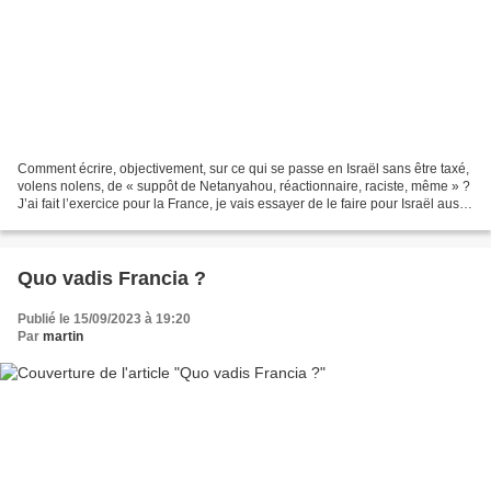
Comment écrire, objectivement, sur ce qui se passe en Israël sans être taxé,
volens nolens, de « suppôt de Netanyahou, réactionnaire, raciste, même » ?
J’ai fait l’exercice pour la France, je vais essayer de le faire pour Israël aussi.
Tout d’abord, souvenons-nous,...
Quo vadis Francia ?
Publié le 15/09/2023 à 19:20
Par
martin