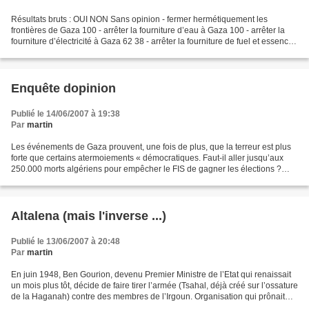
Résultats bruts : OUI NON Sans opinion - fermer hermétiquement les
frontières de Gaza 100 - arrêter la fourniture d’eau à Gaza 100 - arrêter la
fourniture d’électricité à Gaza 62 38 - arrêter la fourniture de fuel et essence
à Gaza 82 18 - occuper militairement...
Enquête dopinion
Publié le 14/06/2007 à 19:38
Par
martin
Les événements de Gaza prouvent, une fois de plus, que la terreur est plus
forte que certains atermoiements « démocratiques. Faut-il aller jusqu’aux
250.000 morts algériens pour empêcher le FIS de gagner les élections ?
Faut-il accepter plutôt la Tunisie...
Altalena (mais l'inverse ...)
Publié le 13/06/2007 à 20:48
Par
martin
En juin 1948, Ben Gourion, devenu Premier Ministre de l’Etat qui renaissait
un mois plus tôt, décide de faire tirer l’armée (Tsahal, déjà créé sur l’ossature
de la Haganah) contre des membres de l’Irgoun. Organisation qui prônait
l’usage du terrorisme...