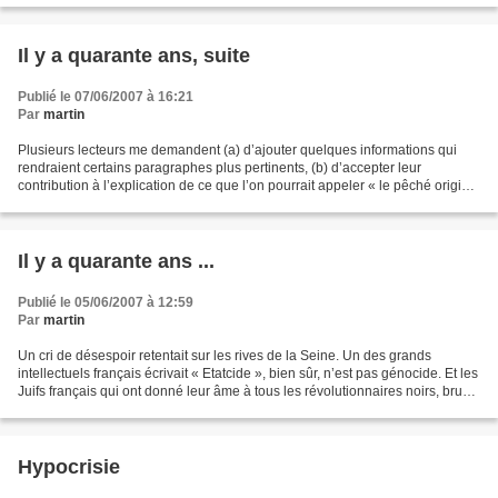
Il y a quarante ans, suite
Publié le 07/06/2007 à 16:21
Par
martin
Plusieurs lecteurs me demandent (a) d’ajouter quelques informations qui
rendraient certains paragraphes plus pertinents, (b) d’accepter leur
contribution à l’explication de ce que l’on pourrait appeler « le pêché originel
de l’Europe » et (c) de tenter...
Il y a quarante ans ...
Publié le 05/06/2007 à 12:59
Par
martin
Un cri de désespoir retentait sur les rives de la Seine. Un des grands
intellectuels français écrivait « Etatcide », bien sûr, n’est pas génocide. Et les
Juifs français qui ont donné leur âme à tous les révolutionnaires noirs, bruns
ou jaunes hurlent...
Hypocrisie