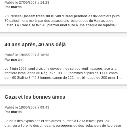
Publié le 27/05/2007 à 14:23
Par
martin
250 fusées Qassam tirées sur le Sud d’Israël pendant les dix derniers jours.
70 palestiniens morts par des assassinats réciproques du Hamas et du
Fatah. La France se tait. Au premier mort suite à une attaque de représailles
israéliennes le monde entier...
40 ans après, 40 ans déjà
Publié le 19/05/2007 à 18:58
Par
martin
Le 4 juin 1967, sept divisions égyptiennes se trou vent massées face à la
frontière israélienne du Néguev : 100 000 hommes et plus de 1 000 chars,
dont 60 Staline 3 (45,8 tonnes, canon de 122 mm, blindage de 200 mm), 100
T. 55 (36 tonnes, canon de 100...
Gaza et les bonnes âmes
Publié le 18/05/2007 à 09:43
Par
martin
Le bruit des explosions et des armes lourdes à Gaza n’avait pas l’air
d’arriver à l’oreille des dirigeants européens ou des rédacteurs de la presse