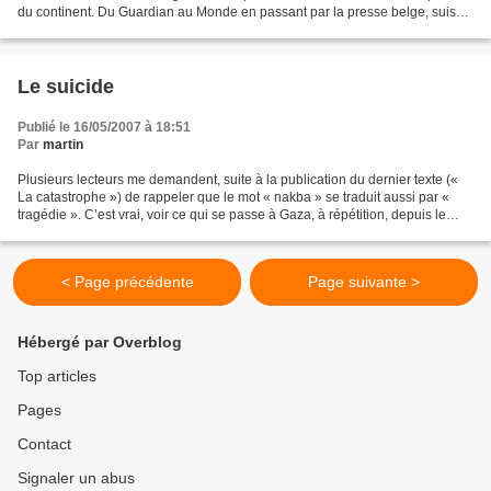
du continent. Du Guardian au Monde en passant par la presse belge, suisse
ou italienne, aucun écho non...
Le suicide
Publié le 16/05/2007 à 18:51
Par
martin
Plusieurs lecteurs me demandent, suite à la publication du dernier texte («
La catastrophe ») de rappeler que le mot « nakba » se traduit aussi par «
tragédie ». C’est vrai, voir ce qui se passe à Gaza, à répétition, depuis le
départ d’Israël est le résultat...
< Page précédente
Page suivante >
Hébergé par Overblog
Top articles
Pages
Contact
Signaler un abus